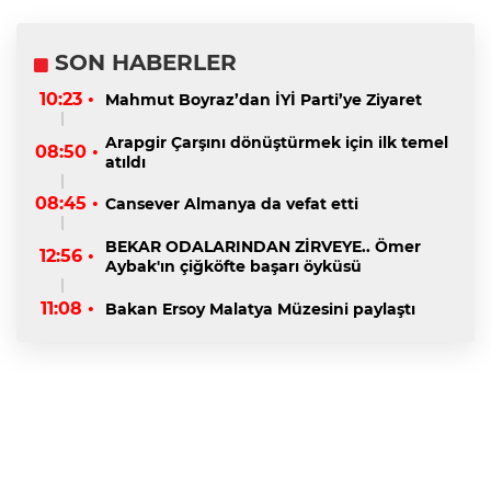
SON HABERLER
10:23 •
Mahmut Boyraz’dan İYİ Parti’ye Ziyaret
Arapgir Çarşını dönüştürmek için ilk temel
08:50 •
atıldı
08:45 •
Cansever Almanya da vefat etti
BEKAR ODALARINDAN ZİRVEYE.. Ömer
12:56 •
Aybak'ın çiğköfte başarı öyküsü
11:08 •
Bakan Ersoy Malatya Müzesini paylaştı