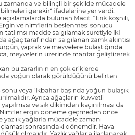
ğru zamanda ve bilinçli bir şekilde mücadele
i bilmeleri gerekir“ ifadelerine yer verdi.
 de açıklamalarda bulunan Macit, “Erik koşnili,
. Ergin ve nimflerin beslenmesi sonucu
un tatlımsı madde salgılamak suretiyle iki
da ağaç tarafından salgılanan zamk akıntısı
sürgün, yaprak ve meyvelere bulaştığında
a, meyvelerin üzerinde mantar geliştirerek
kan bu zararlının en çok eriklerde
ında yoğun olarak görüldüğünü belirten
ış sonu veya ilkbahar başında yoğun bulaşık
ılmalıdır. Ayrıca ağaçların kuvvetli
e yapılması ve sık dikimden kaçınılması da
ir. Nimfler ergin döneme geçmeden önce
izde yazlık yağlarla mücadele zamanı
açlaması sonrasındaki dönemdir. Hava
üşük olmalıdır. Yazlık yağlarla ilaçlanacak