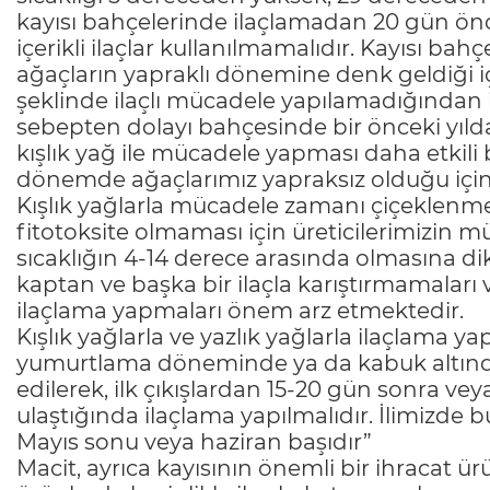
kayısı bahçelerinde ilaçlamadan 20 gün önc
içerikli ilaçlar kullanılmamalıdır. Kayısı ba
ağaçların yapraklı dönemine denk geldiği i
şeklinde ilaçlı mücadele yapılamadığından i
sebepten dolayı bahçesinde bir önceki yıldan
kışlık yağ ile mücadele yapması daha etkili 
dönemde ağaçlarımız yapraksız olduğu için 
Kışlık yağlarla mücadele zamanı çiçeklenme
fitotoksite olmaması için üreticilerimizin m
sıcaklığın 4-14 derece arasında olmasına di
kaptan ve başka bir ilaçla karıştırmamaları 
ilaçlama yapmaları önem arz etmektedir.
Kışlık yağlarla ve yazlık yağlarla ilaçlama y
yumurtlama döneminde ya da kabuk altından 
edilerek, ilk çıkışlardan 15-20 gün sonra vey
ulaştığında ilaçlama yapılmalıdır. İlimizde 
Mayıs sonu veya haziran başıdır”
Macit, ayrıca kayısının önemli bir ihracat 