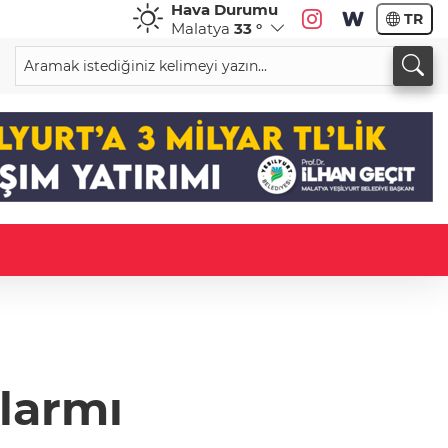
Hava Durumu
TR
Malatya
33 °
alarmı