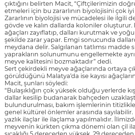
çıktığını belirten Macit, “Çiftçilerimizin do
etmeleri için bu zararlının biyolojisini çok iy
Zararlının biyolojisi ve mücadelesi ile ilgili
gövde ve kalın dallarda koloniler oluşturur
ağaçları zayıflatıp, dalları kurutmak ve yoğ
şekilde zarar yapar. Emgi sonucunda dallar
meydana delir. Salgılanan tatlımsı madde 
yaprakların solunumunu engellemekte ayrıc
meyve kalitesini bozmaktadır” dedi.
Sert çekirdekli meyve ağaçlarında ortaya çı
görüldüğünü Malatya’da ise kayısı ağaçlar
Macit, şunları söyledi:
“Bulaşıklığın çok yüksek olduğu yerlerde k
dallar kesilip budanarak bahçeden uzaklaştır
bulundurulması, bakım işlemlerinin titizlikl
genel kültürel önlemler arasında sayılabil
yazlık ilaçlar ile ilaçlama yapılmalıdır. İlim
meyvenin kürkten çıkma dönemi olan çil il
sıcaklığı 5 dereceden yüksek, 29 dereceden d