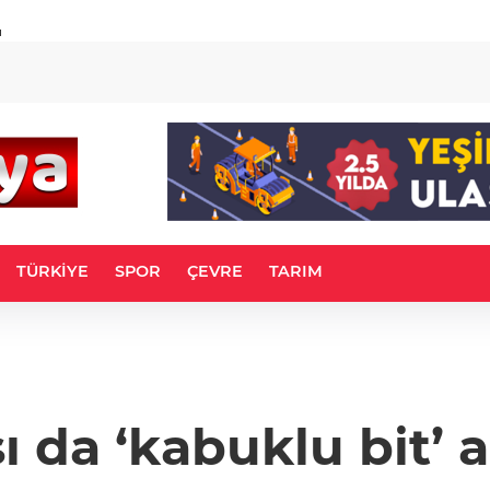
u
TÜRKİYE
SPOR
ÇEVRE
TARIM
ı da ‘kabuklu bit’ 