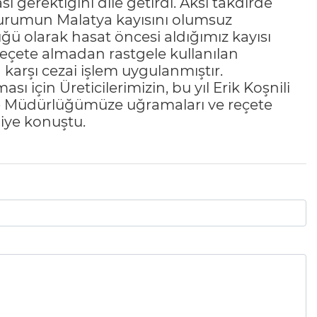
ı gerektiğini dile getirdi. Aksi takdirde
 durumun Malatya kayısını olumsuz
üğü olarak hasat öncesi aldığımız kayısı
reçete almadan rastgele kullanılan
a karşı cezai işlem uygulanmıştır.
sı için Üreticilerimizin, bu yıl Erik Koşnili
lçe Müdürlüğümüze uğramaları ve reçete
iye konuştu.