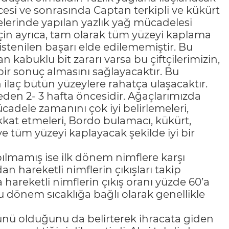
esi ve sonrasında Captan terkipli ve kükürt
hçelerinde yapılan yazlık yağ mücadelesi
çin ayrıca, tam olarak tüm yüzeyi kaplama
stenilen başarı elde edilememiştir. Bu
 kabuklu bit zararı varsa bu çiftçilerimizin,
bir sonuç almasını sağlayacaktır. Bu
ilaç bütün yüzeylere rahatça ulaşacaktır.
den 2- 3 hafta öncesidir. Ağaçlarımızda
ücadele zamanını çok iyi belirlemeleri,
kkat etmeleri, Bordo bulamacı, kükürt,
ve tüm yüzeyi kaplayacak şekilde iyi bir
apılmamış ise ilk dönem nimflere karşı
hareketli nimflerin çıkışları takip
a hareketli nimflerin çıkış oranı yüzde 60’a
bu dönem sıcaklığa bağlı olarak genellikle
ürünü olduğunu da belirterek ihracata giden