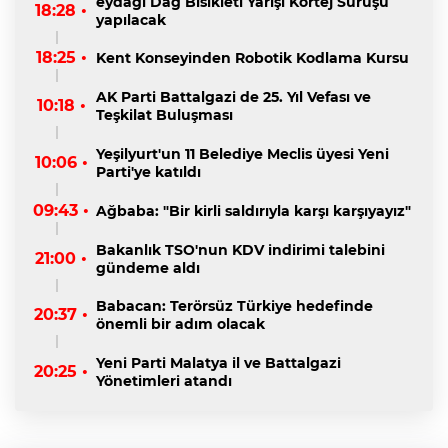
eydağı Dağ Bisikleti Yarışı Kortej Sürüşü
18:28 •
yapılacak
18:25 •
Kent Konseyinden Robotik Kodlama Kursu
AK Parti Battalgazi de 25. Yıl Vefası ve
10:18 •
Teşkilat Buluşması
Yeşilyurt'un 11 Belediye Meclis üyesi Yeni
10:06 •
Parti'ye katıldı
09:43 •
Ağbaba: "Bir kirli saldırıyla karşı karşıyayız"
Bakanlık TSO'nun KDV indirimi talebini
21:00 •
gündeme aldı
Babacan: Terörsüz Türkiye hedefinde
20:37 •
önemli bir adım olacak
Yeni Parti Malatya il ve Battalgazi
20:25 •
Yönetimleri atandı