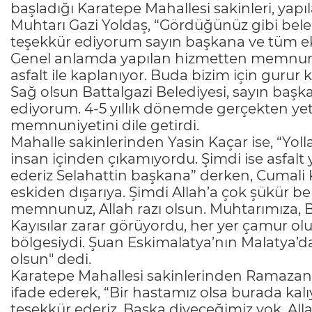
başladığı Karatepe Mahallesi sakinleri, y
Muhtarı Gazi Yoldaş, “Gördüğünüz gibi be
teşekkür ediyorum sayın başkana ve tüm ek
Genel anlamda yapılan hizmetten memnunuz.
asfalt ile kaplanıyor. Buda bizim için gurur
Sağ olsun Battalgazi Belediyesi, sayın başk
ediyorum. 4-5 yıllık dönemde gerçekten ye
memnuniyetini dile getirdi.
Mahalle sakinlerinden Yasin Kaçar ise, “Yoll
insan içinden çıkamıyordu. Şimdi ise asfalt y
ederiz Selahattin başkana” derken, Cumal
eskiden dışarıya. Şimdi Allah’a çok şükür b
memnunuz, Allah razı olsun. Muhtarımıza, B
Kayısılar zarar görüyordu, her yer çamur o
bölgesiydi. Şuan Eskimalatya’nın Malatya’d
olsun" dedi.
Karatepe Mahallesi sakinlerinden Ramazan
ifade ederek, “Bir hastamız olsa burada kal
teşekkür ederiz. Başka diyeceğimiz yok, All