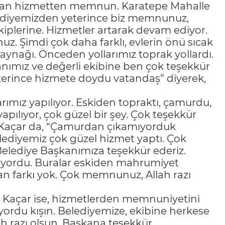
apılan hizmetten memnun. Karatepe Mahalle
lediyemizden yeterince biz memnunuz,
iplerine. Hizmetler artarak devam ediyor.
 Şimdi çok daha farklı, evlerin önü sıcak
 kaynağı. Önceden yollarımız toprak yollardı.
anımız ve değerli ekibine ben çok teşekkür
terince hizmete doydu vatandaş” diyerek,
arımız yapılıyor. Eskiden topraktı, çamurdu,
apılıyor, çok güzel bir şey. Çok teşekkür
i Kaçar da, “Çamurdan çıkamıyorduk
elediyemiz çok güzel hizmet yaptı. Çok
elediye Başkanımıza teşekkür ederiz.
luyordu. Buralar eskiden mahrumiyet
an farkı yok. Çok memnunuz, Allah razı
 Kaçar ise, hizmetlerden memnuniyetini
ıyordu kışın. Belediyemize, ekibine herkese
ah razı olsun. Başkana teşekkür