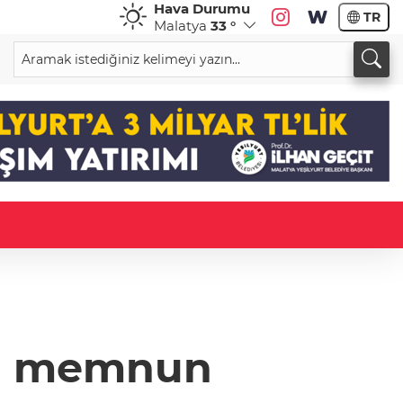
Hava Durumu
TR
Malatya
33 °
en memnun