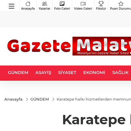
Anasayfa
Yazarlar
Foto Galeri
Video Galeri
Fikstür
Puan Durum
GÜNDEM
ASAYİŞ
SİYASET
EKONOMİ
SAĞLIK
Anasayfa
GÜNDEM
Karatepe halkı hizmetlerden memnu
Karatepe