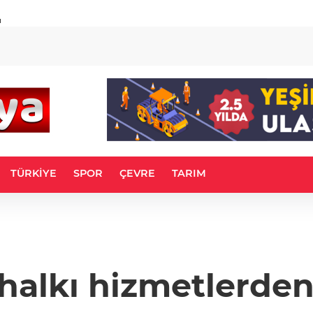
u
TÜRKİYE
SPOR
ÇEVRE
TARIM
n
 halkı hizmetlerd