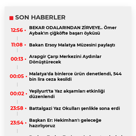
SON HABERLER
BEKAR ODALARINDAN ZİRVEYE.. Ömer
12:56 •
Aybak'ın çiğköfte başarı öyküsü
11:08 •
Bakan Ersoy Malatya Müzesini paylaştı
Arapgir Çarşı Merkezini Aydınlar
00:13 •
Dönüştürecek
Malatya'da binlerce ürün denetlendi, 544
00:05 •
bin lira ceza kesildi
Yeşilyurt'ta Yaz akşamları etkinliği
00:02 •
düzenlendi
23:58 •
Battalgazi Yaz Okulları şenlikle sona erdi
Başkan Er: Hekimhan'ı geleceğe
23:54 •
hazırlıyoruz