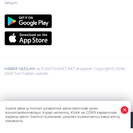
İletişim
HABER YAZILIMI
ve TURKTICARET.NET projesidir Copyright© 2006-
2026 Tüm hakları saklıdır.
Sizlere daha iyi hizmet sunabilmek adına sitemizde çerez
konumlandırmaktayız. Kişisel verileriniz, KVKK ve GDPR kapsamında
toplanıp işlenir. Sitemizi kullanarak, çerezleri kullanmamızı kabul etmiş
olacaksınız.
Anasayfa
Haber Ara
Yazarlar
İhbar Hattı