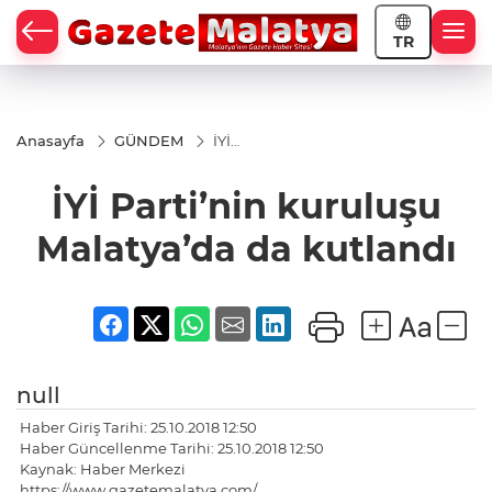
TR
Anasayfa
GÜNDEM
İYİ
Parti’nin
kuruluşu
İYİ Parti’nin kuruluşu
Malatya’da
da
kutlandı
Malatya’da da kutlandı
null
Haber Giriş Tarihi: 25.10.2018 12:50
Haber Güncellenme Tarihi: 25.10.2018 12:50
Kaynak: Haber Merkezi
https://www.gazetemalatya.com/