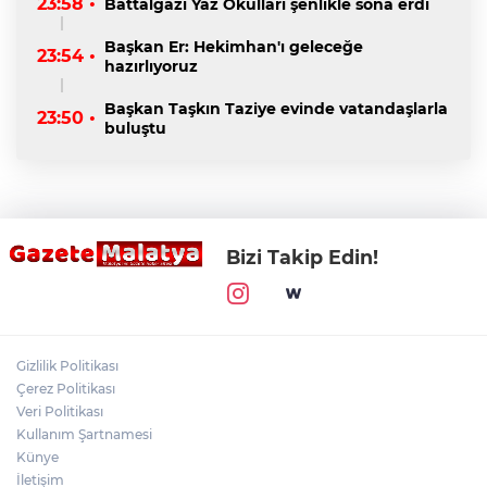
23:58 •
Battalgazi Yaz Okulları şenlikle sona erdi
Başkan Er: Hekimhan'ı geleceğe
23:54 •
hazırlıyoruz
Başkan Taşkın Taziye evinde vatandaşlarla
23:50 •
buluştu
Bizi Takip Edin!
Gizlilik Politikası
Çerez Politikası
Veri Politikası
Kullanım Şartnamesi
Künye
İletişim