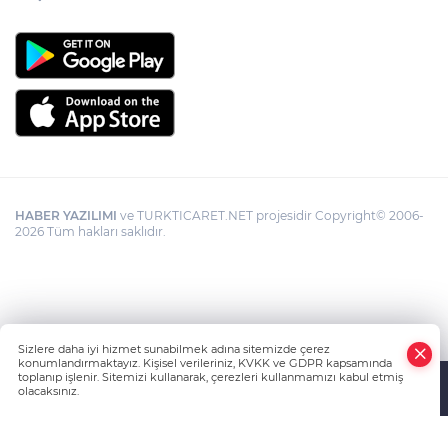
HABER YAZILIMI
ve TURKTICARET.NET projesidir Copyright© 2006-
2026 Tüm hakları saklıdır.
Sizlere daha iyi hizmet sunabilmek adına sitemizde çerez
konumlandırmaktayız. Kişisel verileriniz, KVKK ve GDPR kapsamında
toplanıp işlenir. Sitemizi kullanarak, çerezleri kullanmamızı kabul etmiş
olacaksınız.
Anasayfa
Haber Ara
Yazarlar
İhbar Hattı