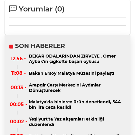
Yorumlar (
0
)
SON HABERLER
BEKAR ODALARINDAN ZİRVEYE.. Ömer
12:56 •
Aybak'ın çiğköfte başarı öyküsü
11:08 •
Bakan Ersoy Malatya Müzesini paylaştı
Arapgir Çarşı Merkezini Aydınlar
00:13 •
Dönüştürecek
Malatya'da binlerce ürün denetlendi, 544
00:05 •
bin lira ceza kesildi
Yeşilyurt'ta Yaz akşamları etkinliği
00:02 •
düzenlendi