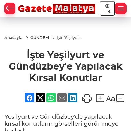
TR
Anasayfa
GÜNDEM
İşte Yeşilyurt
ve
Gündüzbey'e
İşte Yeşilyurt ve
Yapılacak
Kırsal
Konutlar
Gündüzbey'e Yapılacak
Kırsal Konutlar
Yeşilyurt ve Gündüzbey'de yapılacak
kırsal konutların görselleri görünmeye
başladı.