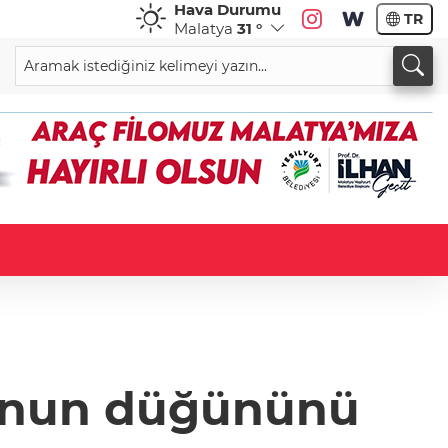
Hava Durumu
TR
Malatya
31 °
lunun düğününü