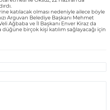
ptal etmesi ile Öksüz, 22 Haziran’da
dırdı.
ine katılacak olması nedeniyle ailece böyle
hımızı Arguvan Belediye Başkanı Mehmet
Veli Ağbaba ve İl Başkanı Enver Kiraz da
 düğüne birçok kişi katılım sağlayacağı için