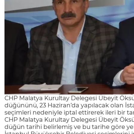
CHP Malatya Kurultay Delegesi Übeyit Öksü
düğününü, 23 Haziran’da yapılacak olan İst
seçimleri nedeniyle iptal ettirerek ileri bir tar
CHP Malatya Kurultay Delegesi Übeyit Öksüz 
düğün tarihi belirlemiş ve bu tarihe göre y