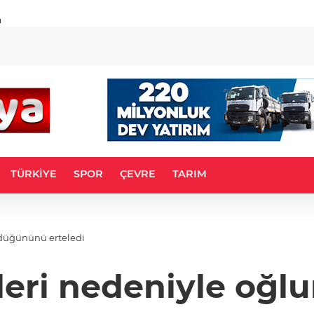
u
TÜRKİYE
SPOR
ÇEVRE
TARIM
 düğününü erteledi
mleri nedeniyle oğ