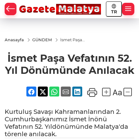
TR
Anasayfa
GÜNDEM
İsmet Paşa
Vefatının 52.
Yıl
İsmet Paşa Vefatının 52.
Dönümünde
Anılacak
Yıl Dönümünde Anılacak
Kurtuluş Savaşı Kahramanlarından 2.
Cumhurbaşkanımız İsmet İnönü
Vefatının 52. Yıldönümünde Malatya'da
törenle anılacak.