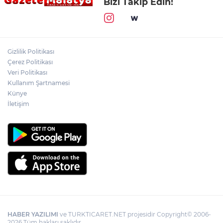
Bizi Takip Edin!
Gizlilik Politikası
Çerez Politikası
Veri Politikası
Kullanım Şartnamesi
Künye
İletişim
HABER YAZILIMI
ve TURKTICARET.NET projesidir Copyright© 2006-
2026 Tüm hakları saklıdır.