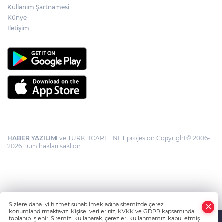
Kullanım Şartnamesi
Künye
İletişim
HABER YAZILIMI
ve TURKTICARET.NET projesidir Copyright© 2006-
2026 Tüm hakları saklıdır.
Sizlere daha iyi hizmet sunabilmek adına sitemizde çerez
konumlandırmaktayız. Kişisel verileriniz, KVKK ve GDPR kapsamında
toplanıp işlenir. Sitemizi kullanarak, çerezleri kullanmamızı kabul etmiş