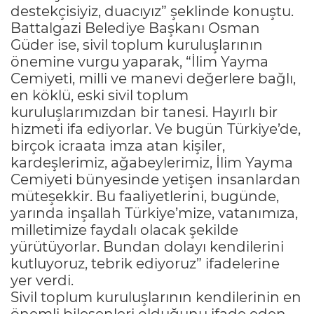
destekçisiyiz, duacıyız” şeklinde konuştu.
Battalgazi Belediye Başkanı Osman
Güder ise, sivil toplum kuruluşlarının
önemine vurgu yaparak, “İlim Yayma
Cemiyeti, milli ve manevi değerlere bağlı,
en köklü, eski sivil toplum
kuruluşlarımızdan bir tanesi. Hayırlı bir
hizmeti ifa ediyorlar. Ve bugün Türkiye’de,
birçok icraata imza atan kişiler,
kardeşlerimiz, ağabeylerimiz, İlim Yayma
Cemiyeti bünyesinde yetişen insanlardan
müteşekkir. Bu faaliyetlerini, bugünde,
yarında inşallah Türkiye’mize, vatanımıza,
milletimize faydalı olacak şekilde
yürütüyorlar. Bundan dolayı kendilerini
kutluyoruz, tebrik ediyoruz” ifadelerine
yer verdi.
Sivil toplum kuruluşlarının kendilerinin en
önemli bileşenleri olduğunu ifade eden