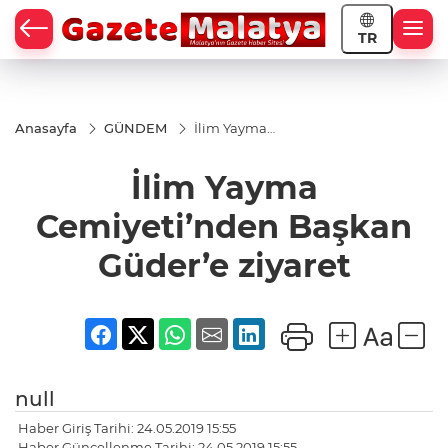
TR
Anasayfa
GÜNDEM
İlim Yayma
Cemiyeti’nden
Başkan
İlim Yayma
Güder’e
ziyaret
Cemiyeti’nden Başkan
Güder’e ziyaret
null
Haber Giriş Tarihi: 24.05.2019 15:55
Haber Güncellenme Tarihi: 24.05.2019 15:55