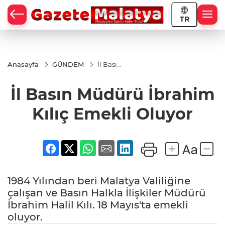
TR
Anasayfa
GÜNDEM
İl Basın
Müdürü
İbrahim
İl Basın Müdürü İbrahim
Kılıç
Emekli
Oluyor
Kılıç Emekli Oluyor
1984 Yılından beri Malatya Valiliğine
çalışan ve Basın Halkla İlişkiler Müdürü
İbrahim Halil Kılı. 18 Mayıs'ta emekli
oluyor.