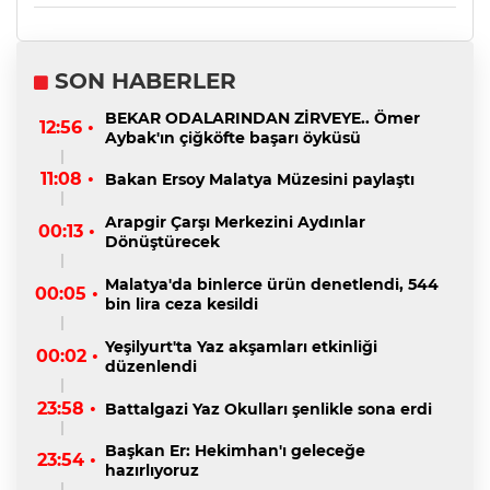
SON HABERLER
BEKAR ODALARINDAN ZİRVEYE.. Ömer
12:56 •
Aybak'ın çiğköfte başarı öyküsü
11:08 •
Bakan Ersoy Malatya Müzesini paylaştı
Arapgir Çarşı Merkezini Aydınlar
00:13 •
Dönüştürecek
Malatya'da binlerce ürün denetlendi, 544
00:05 •
bin lira ceza kesildi
Yeşilyurt'ta Yaz akşamları etkinliği
00:02 •
düzenlendi
23:58 •
Battalgazi Yaz Okulları şenlikle sona erdi
Başkan Er: Hekimhan'ı geleceğe
23:54 •
hazırlıyoruz