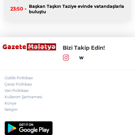
Başkan Taşkın Taziye evinde vatandaşlarla
23:50 •
buluştu
Bizi Takip Edin!
Gizlilik Politikası
Çerez Politikası
Veri Politikası
Kullanım Şartnamesi
Künye
İletişim