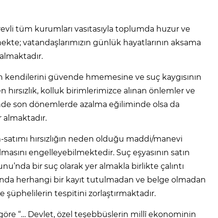
evli tüm kurumları vasıtasıyla toplumda huzur ve
ekte; vatandaşlarımızın günlük hayatlarının aksama
 almaktadır.
erin kendilerini güvende hmemesine ve suç kaygısının
hırsızlık, kolluk birimlerimizce alınan önlemler ve
sinde son dönemlerde azalma eğiliminde olsa da
r almaktadır.
ım-satımı hırsızlığın neden olduğu maddi/manevi
atılmasını engelleyebilmektedir. Suç eşyasının satın
u’nda bir suç olarak yer almakla birlikte çalıntı
sasında herhangi bir kayıt tutulmadan ve belge olmadan
ve şüphelilerin tespitini zorlaştırmaktadır.
öre “… Devlet, özel teşebbüslerin millî ekonominin