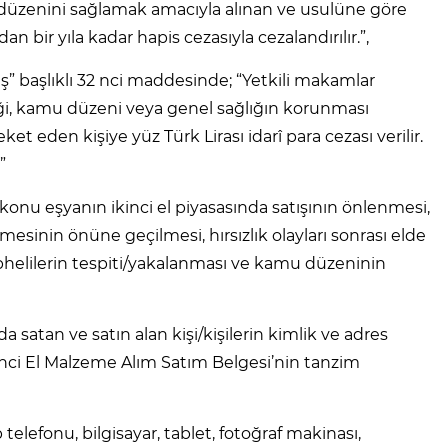
 düzenini sağlamak amacıyla alınan ve usulüne göre
an bir yıla kadar hapis cezasıyla cezalandırılır.”,
” başlıklı 32 nci maddesinde; “Yetkili makamlar
iği, kamu düzeni veya genel sağlığın korunması
t eden kişiye yüz Türk Lirası idarî para cezası verilir.
”
konu eşyanın ikinci el piyasasında satışının önlenmesi,
mesinin önüne geçilmesi, hırsızlık olayları sonrası elde
şüphelilerin tespiti/yakalanması ve kamu düzeninin
 satan ve satın alan kişi/kişilerin kimlik ve adres
i İkinci El Malzeme Alım Satım Belgesi’nin tanzim
telefonu, bilgisayar, tablet, fotoğraf makinası,