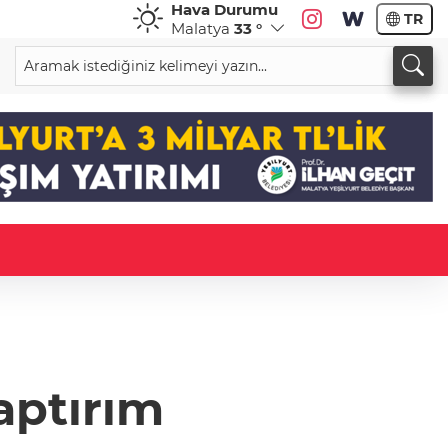
Hava Durumu
TR
Malatya
33 °
yaptırım