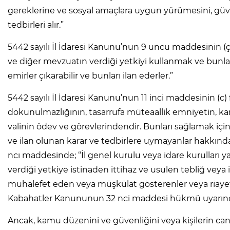
gereklerine ve sosyal amaçlara uygun yürümesini, güven
tedbirleri alır.”
5442 sayılı İl İdaresi Kanunu’nun 9 uncu maddesinin (
ve diğer mevzuatın verdiği yetkiyi kullanmak ve bunları
emirler çıkarabilir ve bunları ilan ederler.”
5442 sayılı İl İdaresi Kanunu’nun 11 inci maddesinin (c) fı
dokunulmazlığının, tasarrufa müteaallik emniyetin, kam
valinin ödev ve görevlerindendir. Bunları sağlamak için 
ve ilan olunan karar ve tedbirlere uymayanlar hakkın
ncı maddesinde; “İl genel kurulu veya idare kurulları 
verdiği yetkiye istinaden ittihaz ve usulen tebliğ veya i
muhalefet eden veya müşkülat gösterenler veya riayet
Kabahatler Kanununun 32 nci maddesi hükmü uyarınca 
Ancak, kamu düzenini ve güvenliğini veya kişilerin c