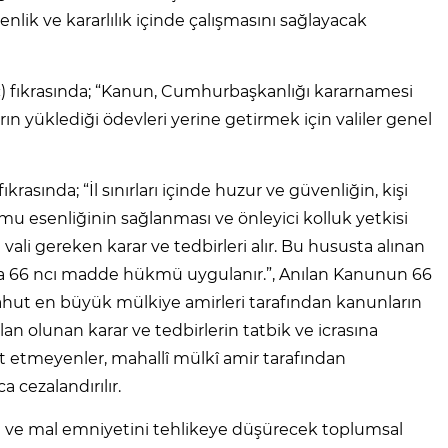
lik ve kararlılık içinde çalışmasını sağlayacak
ç) fıkrasında; “Kanun, Cumhurbaşkanlığı kararnamesi
n yüklediği ödevleri yerine getirmek için valiler genel
krasında; “İl sınırları içinde huzur ve güvenliğin, kişi
u esenliğinin sağlanması ve önleyici kolluk yetkisi
vali gereken karar ve tedbirleri alır. Bu hususta alınan
da 66 ncı madde hükmü uygulanır.”, Anılan Kanunun 66
yahut en büyük mülkiye amirleri tarafından kanunların
lan olunan karar ve tedbirlerin tatbik ve icrasına
 etmeyenler, mahallî mülkî amir tarafından
cezalandırılır.
an ve mal emniyetini tehlikeye düşürecek toplumsal