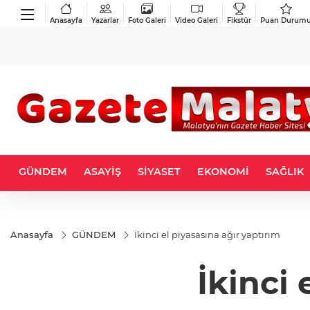
Anasayfa
Yazarlar
Foto Galeri
Video Galeri
Fikstür
Puan Durum
GÜNDEM
ASAYİŞ
SİYASET
EKONOMİ
SAĞLIK
Anasayfa
GÜNDEM
İkinci el piyasasına ağır yaptırım
İkinci 