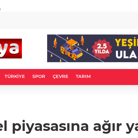
u
TÜRKİYE
SPOR
ÇEVRE
TARIM
el piyasasına ağır 