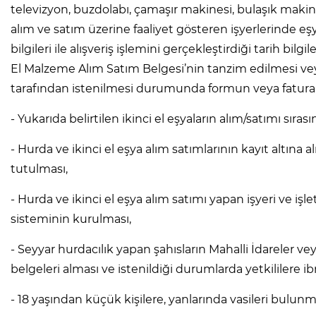
televizyon, buzdolabı, çamaşır makinesi, bulaşık makines
alım ve satım üzerine faaliyet gösteren işyerlerinde eşya
bilgileri ile alışveriş işlemini gerçekleştirdiği tarih bilgil
El Malzeme Alım Satım Belgesi’nin tanzim edilmesi veya e
tarafından istenilmesi durumunda formun veya faturan
- Yukarıda belirtilen ikinci el eşyaların alım/satımı sıra
- Hurda ve ikinci el eşya alım satımlarının kayıt altına 
tutulması,
- Hurda ve ikinci el eşya alım satımı yapan işyeri ve iş
sisteminin kurulması,
- Seyyar hurdacılık yapan şahısların Mahalli İdareler v
belgeleri alması ve istenildiği durumlarda yetkililere ib
- 18 yaşından küçük kişilere, yanlarında vasileri bulun