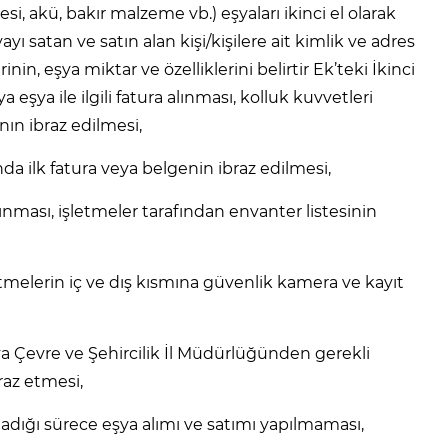
i, akü, bakır malzeme vb.) eşyaları ikinci el olarak
yı satan ve satın alan kişi/kişilere ait kimlik ve adres
erinin, eşya miktar ve özelliklerini belirtir Ek’teki İkinci
şya ile ilgili fatura alınması, kolluk kuvvetleri
ın ibraz edilmesi,
sında ilk fatura veya belgenin ibraz edilmesi,
alınması, işletmeler tarafından envanter listesinin
letmelerin iç ve dış kısmına güvenlik kamera ve kayıt
eya Çevre ve Şehircilik İl Müdürlüğünden gerekli
raz etmesi,
madığı sürece eşya alımı ve satımı yapılmaması,