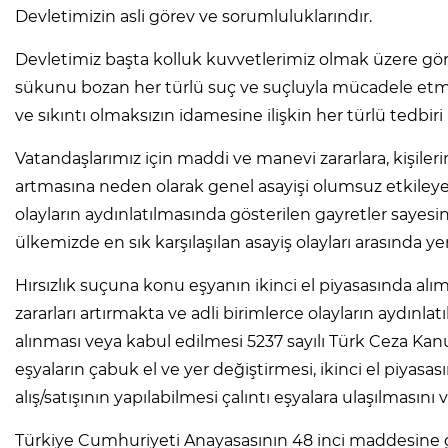
Devletimizin asli görev ve sorumluluklarındır.
Devletimiz başta kolluk kuvvetlerimiz olmak üzere gör
sükunu bozan her türlü suç ve suçluyla mücadele etm
ve sıkıntı olmaksızın idamesine ilişkin her türlü tedbiri
Vatandaşlarımız için maddi ve manevi zararlara, kişil
artmasına neden olarak genel asayişi olumsuz etkileyen 
olayların aydınlatılmasında gösterilen gayretler saye
ülkemizde en sık karşılaşılan asayiş olayları arasında ye
Hırsızlık suçuna konu eşyanın ikinci el piyasasında al
zararları artırmakta ve adli birimlerce olayların aydınl
alınması veya kabul edilmesi 5237 sayılı Türk Ceza Kanun
eşyaların çabuk el ve yer değiştirmesi, ikinci el piya
alış/satışının yapılabilmesi çalıntı eşyalara ulaşılmasını 
Türkiye Cumhuriyeti Anayasasının 48 inci maddesine g