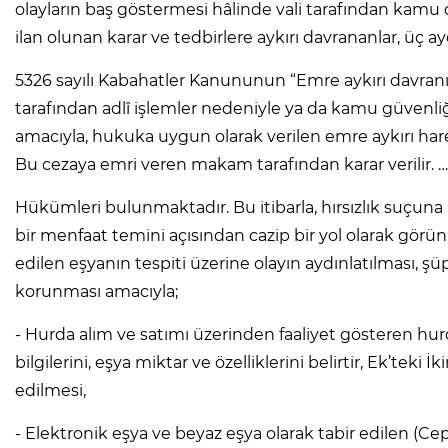
olayların baş göstermesi hâlinde vali tarafından kamu
ilan olunan karar ve tedbirlere aykırı davrananlar, üç ayd
5326 sayılı Kabahatler Kanununun “Emre aykırı davranış
tarafından adlî işlemler nedeniyle ya da kamu güvenl
amacıyla, hukuka uygun olarak verilen emre aykırı hareke
Bu cezaya emri veren makam tarafından karar verilir. …
Hükümleri bulunmaktadır. Bu itibarla, hırsızlık suçuna 
bir menfaat temini açısından cazip bir yol olarak görün
edilen eşyanın tespiti üzerine olayın aydınlatılması, 
korunması amacıyla;
- Hurda alım ve satımı üzerinden faaliyet gösteren hurda
bilgilerini, eşya miktar ve özelliklerini belirtir, Ek’tek
edilmesi,
- Elektronik eşya ve beyaz eşya olarak tabir edilen (Cep 