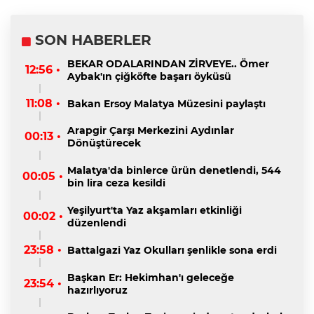
SON HABERLER
BEKAR ODALARINDAN ZİRVEYE.. Ömer
12:56 •
Aybak'ın çiğköfte başarı öyküsü
11:08 •
Bakan Ersoy Malatya Müzesini paylaştı
Arapgir Çarşı Merkezini Aydınlar
00:13 •
Dönüştürecek
Malatya'da binlerce ürün denetlendi, 544
00:05 •
bin lira ceza kesildi
Yeşilyurt'ta Yaz akşamları etkinliği
00:02 •
düzenlendi
23:58 •
Battalgazi Yaz Okulları şenlikle sona erdi
Başkan Er: Hekimhan'ı geleceğe
23:54 •
hazırlıyoruz