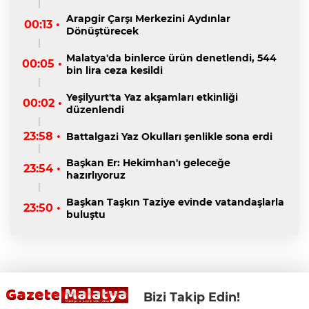
Arapgir Çarşı Merkezini Aydınlar
00:13 •
Dönüştürecek
Malatya'da binlerce ürün denetlendi, 544
00:05 •
bin lira ceza kesildi
Yeşilyurt'ta Yaz akşamları etkinliği
00:02 •
düzenlendi
23:58 •
Battalgazi Yaz Okulları şenlikle sona erdi
Başkan Er: Hekimhan'ı geleceğe
23:54 •
hazırlıyoruz
Başkan Taşkın Taziye evinde vatandaşlarla
23:50 •
buluştu
Bizi Takip Edin!