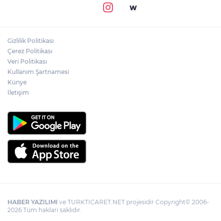
Gizlilik Politikası
Çerez Politikası
Veri Politikası
Kullanım Şartnamesi
Künye
İletişim
HABER YAZILIMI
ve TURKTICARET.NET projesidir Copyright© 2006-
2026 Tüm hakları saklıdır.