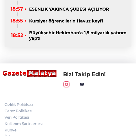
18:57 •
ESENLİK YAKINCA ŞUBESİ AÇILIYOR
18:55 •
Kursiyer öğrencilerin Havuz keyfi
Büyükşehir Hekimhan'a 1,5 milyarlık yatırım
18:52 •
yaptı
Bizi Takip Edin!
Gizlilik Politikası
Çerez Politikası
Veri Politikası
Kullanım Şartnamesi
Künye