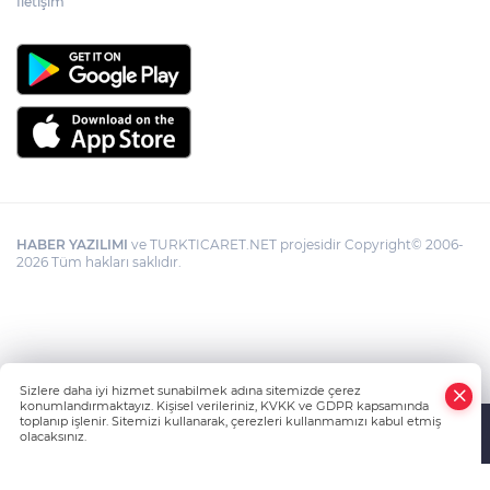
İletişim
HABER YAZILIMI
ve TURKTICARET.NET projesidir Copyright© 2006-
2026 Tüm hakları saklıdır.
Sizlere daha iyi hizmet sunabilmek adına sitemizde çerez
konumlandırmaktayız. Kişisel verileriniz, KVKK ve GDPR kapsamında
toplanıp işlenir. Sitemizi kullanarak, çerezleri kullanmamızı kabul etmiş
olacaksınız.
Anasayfa
Haber Ara
Yazarlar
İhbar Hattı