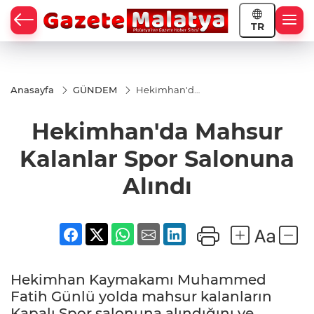
TR
Anasayfa
GÜNDEM
Hekimhan'da
Mahsur
Kalanlar Spor
Hekimhan'da Mahsur
Salonuna
Alındı
Kalanlar Spor Salonuna
Alındı
Hekimhan Kaymakamı Muhammed
Fatih Günlü yolda mahsur kalanların
Kapalı Spor salonuna alındığını ve