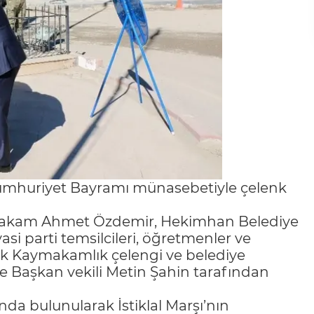
umhuriyet Bayramı münasebetiyle çelenk
ymakam Ahmet Özdemir, Hekimhan Belediye
yasi parti temsilcileri, öğretmenler ve
arak Kaymakamlık çelengi ve belediye
 Başkan vekili Metin Şahin tarafından
 bulunularak İstiklal Marşı’nın