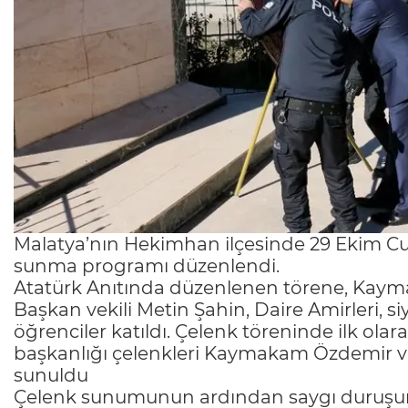
Malatya’nın Hekimhan ilçesinde 29 Ekim C
sunma programı düzenlendi.
Atatürk Anıtında düzenlenen törene, Ka
Başkan vekili Metin Şahin, Daire Amirleri, si
öğrenciler katıldı. Çelenk töreninde ilk ol
başkanlığı çelenkleri Kaymakam Özdemir ve
sunuldu
Çelenk sunumunun ardından saygı duruşunda