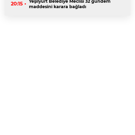
Yeşilyurt Belediye Meclisi 32 gündem
20:15 •
maddesini karara bağladı