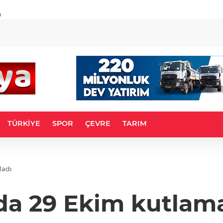
u
TÜRKİYE
SPOR
ÇEVRE
TARIM
ladı
a 29 Ekim kutlamal