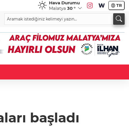
Hava Durumu
TR
Malatya
30 °
arı başladı