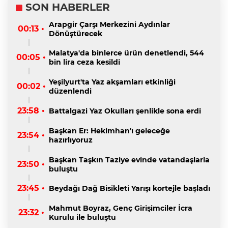
SON HABERLER
Arapgir Çarşı Merkezini Aydınlar
00:13 •
Dönüştürecek
Malatya'da binlerce ürün denetlendi, 544
00:05 •
bin lira ceza kesildi
Yeşilyurt'ta Yaz akşamları etkinliği
00:02 •
düzenlendi
23:58 •
Battalgazi Yaz Okulları şenlikle sona erdi
Başkan Er: Hekimhan'ı geleceğe
23:54 •
hazırlıyoruz
Başkan Taşkın Taziye evinde vatandaşlarla
23:50 •
buluştu
23:45 •
Beydağı Dağ Bisikleti Yarışı kortejle başladı
Mahmut Boyraz, Genç Girişimciler İcra
23:32 •
Kurulu ile buluştu