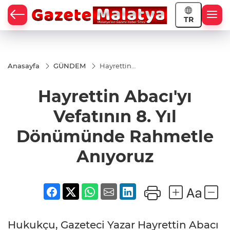
TR
Anasayfa
GÜNDEM
Hayrettin
Abacı'yı
Vefatının 8.
Hayrettin Abacı'yı
Yıl
Dönümünde
Rahmetle
Vefatının 8. Yıl
Anıyoruz
Dönümünde Rahmetle
Anıyoruz
Hukukçu, Gazeteci Yazar Hayrettin Abacı