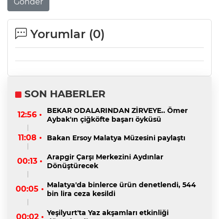
Gönder
Yorumlar (
0
)
SON HABERLER
BEKAR ODALARINDAN ZİRVEYE.. Ömer
12:56 •
Aybak'ın çiğköfte başarı öyküsü
11:08 •
Bakan Ersoy Malatya Müzesini paylaştı
Arapgir Çarşı Merkezini Aydınlar
00:13 •
Dönüştürecek
Malatya'da binlerce ürün denetlendi, 544
00:05 •
bin lira ceza kesildi
Yeşilyurt'ta Yaz akşamları etkinliği
00:02 •