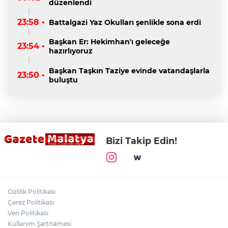
düzenlendi
23:58 •
Battalgazi Yaz Okulları şenlikle sona erdi
Başkan Er: Hekimhan'ı geleceğe
23:54 •
hazırlıyoruz
Başkan Taşkın Taziye evinde vatandaşlarla
23:50 •
buluştu
Bizi Takip Edin!
Gizlilik Politikası
Çerez Politikası
Veri Politikası
Kullanım Şartnamesi