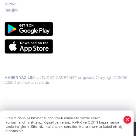
Künye
İletişim
HABER YAZILIMI
ve TURKTICARET.NET projesidir Copyright© 2006-
2026 Tüm hakları saklıdır.
Sizlere daha iyi hizmet sunabilmek adına sitemizde çerez
konumlandırmaktayız. Kişisel verileriniz, KVKK ve GDPR kapsamında
toplanıp işlenir. Sitemizi kullanarak, çerezleri kullanmamızı kabul etmiş
olacaksınız.
Anasayfa
Haber Ara
Yazarlar
İhbar Hattı