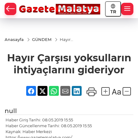
TR
Anasayfa
GÜNDEM
Hayır
Çarşısı
yoksulların
Hayır Çarşısı yoksulların
ihtiyaçlarını
gideriyor
ihtiyaçlarını gideriyor
null
Haber Giriş Tarihi: 08.05.2019 15:55
Haber Güncellenme Tarihi: 08.05.2019 15:55
Kaynak: Haber Merkezi
https://www.gazetemalatya.com/