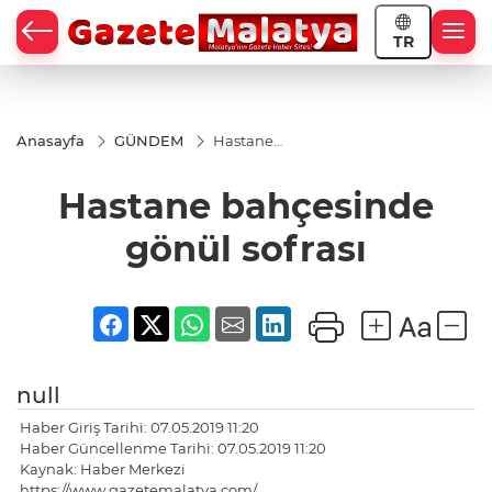
TR
Anasayfa
GÜNDEM
Hastane
bahçesinde
gönül
Hastane bahçesinde
sofrası
gönül sofrası
null
Haber Giriş Tarihi: 07.05.2019 11:20
Haber Güncellenme Tarihi: 07.05.2019 11:20
Kaynak: Haber Merkezi
https://www.gazetemalatya.com/