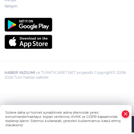
İletişim
HABER YAZILIMI
ve TURKTICARET.NET projesidir Copyright© 2006-
2026 Tüm hakları saklıdır.
Sizlere daha iyi hizmet sunabilmek adına sitemizde çerez
konumlandırmaktayız. Kişisel verileriniz, KVKK ve GDPR kapsamında
toplanıp işlenir. Sitemizi kullanarak, çerezleri kullanmamızı kabul etmiş
olacaksınız.
Anasayfa
Haber Ara
Yazarlar
İhbar Hattı