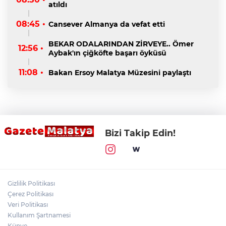
atıldı
08:45 •
Cansever Almanya da vefat etti
BEKAR ODALARINDAN ZİRVEYE.. Ömer
12:56 •
Aybak'ın çiğköfte başarı öyküsü
11:08 •
Bakan Ersoy Malatya Müzesini paylaştı
Bizi Takip Edin!
Gizlilik Politikası
Çerez Politikası
Veri Politikası
Kullanım Şartnamesi
Künye