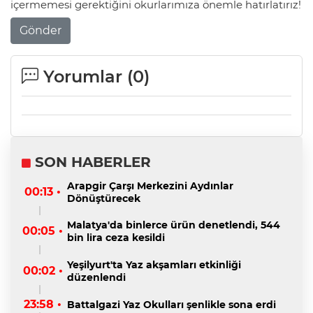
içermemesi gerektiğini okurlarımıza önemle hatırlatırız!
Gönder
Yorumlar (
0
)
SON HABERLER
Arapgir Çarşı Merkezini Aydınlar
00:13 •
Dönüştürecek
Malatya'da binlerce ürün denetlendi, 544
00:05 •
bin lira ceza kesildi
Yeşilyurt'ta Yaz akşamları etkinliği
00:02 •
düzenlendi
23:58 •
Battalgazi Yaz Okulları şenlikle sona erdi