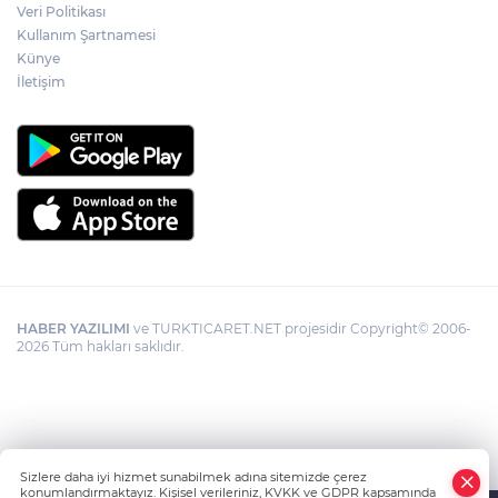
Veri Politikası
Kullanım Şartnamesi
Künye
İletişim
HABER YAZILIMI
ve TURKTICARET.NET projesidir Copyright© 2006-
2026 Tüm hakları saklıdır.
Sizlere daha iyi hizmet sunabilmek adına sitemizde çerez
konumlandırmaktayız. Kişisel verileriniz, KVKK ve GDPR kapsamında