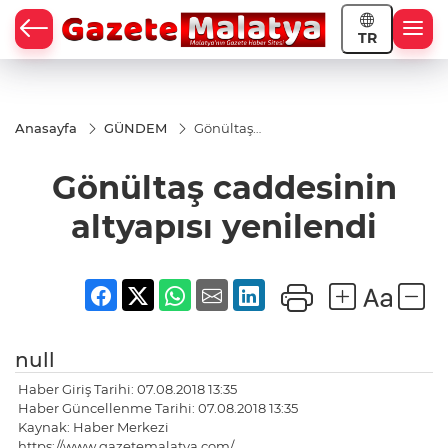
TR
Anasayfa
GÜNDEM
Gönültaş
caddesinin
altyapısı
Gönültaş caddesinin
yenilendi
altyapısı yenilendi
null
Haber Giriş Tarihi: 07.08.2018 13:35
Haber Güncellenme Tarihi: 07.08.2018 13:35
Kaynak: Haber Merkezi
https://www.gazetemalatya.com/