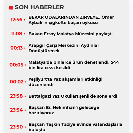
SON HABERLER
BEKAR ODALARINDAN ZİRVEYE.. Ömer
12:56 •
Aybak'ın çiğköfte başarı öyküsü
11:08 •
Bakan Ersoy Malatya Müzesini paylaştı
Arapgir Çarşı Merkezini Aydınlar
00:13 •
Dönüştürecek
Malatya'da binlerce ürün denetlendi, 544
00:05 •
bin lira ceza kesildi
Yeşilyurt'ta Yaz akşamları etkinliği
00:02 •
düzenlendi
23:58 •
Battalgazi Yaz Okulları şenlikle sona erdi
Başkan Er: Hekimhan'ı geleceğe
23:54 •
hazırlıyoruz
Başkan Taşkın Taziye evinde vatandaşlarla
23:50 •
buluştu