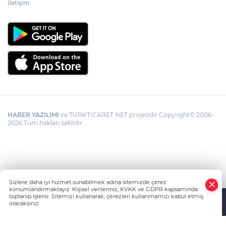
İletişim
HABER YAZILIMI
ve TURKTICARET.NET projesidir Copyright© 2006-
2026 Tüm hakları saklıdır.
Sizlere daha iyi hizmet sunabilmek adına sitemizde çerez
konumlandırmaktayız. Kişisel verileriniz, KVKK ve GDPR kapsamında
toplanıp işlenir. Sitemizi kullanarak, çerezleri kullanmamızı kabul etmiş
olacaksınız.
Anasayfa
Haber Ara
Yazarlar
İhbar Hattı