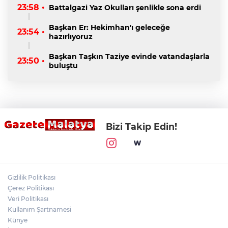
23:58 •
Battalgazi Yaz Okulları şenlikle sona erdi
Başkan Er: Hekimhan'ı geleceğe
23:54 •
hazırlıyoruz
Başkan Taşkın Taziye evinde vatandaşlarla
23:50 •
buluştu
Bizi Takip Edin!
Gizlilik Politikası
Çerez Politikası
Veri Politikası
Kullanım Şartnamesi
Künye