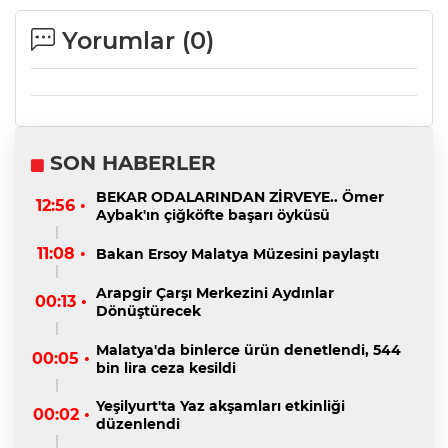
Yorumlar (
0
)
SON HABERLER
BEKAR ODALARINDAN ZİRVEYE.. Ömer
12:56 •
Aybak'ın çiğköfte başarı öyküsü
11:08 •
Bakan Ersoy Malatya Müzesini paylaştı
Arapgir Çarşı Merkezini Aydınlar
00:13 •
Dönüştürecek
Malatya'da binlerce ürün denetlendi, 544
00:05 •
bin lira ceza kesildi
Yeşilyurt'ta Yaz akşamları etkinliği
00:02 •
düzenlendi