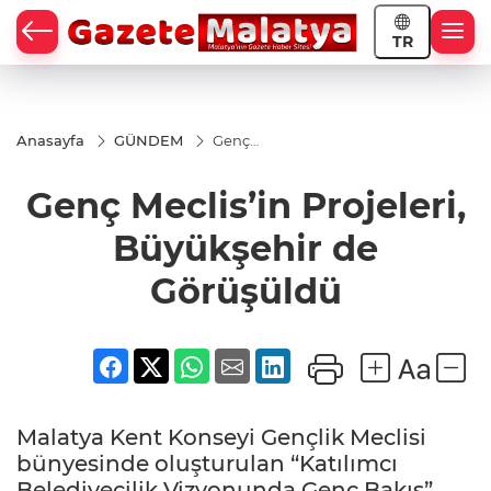
TR
Anasayfa
GÜNDEM
Genç
Meclis’in
Projeleri,
Genç Meclis’in Projeleri,
Büyükşehir
de
Görüşüldü
Büyükşehir de
Görüşüldü
Malatya Kent Konseyi Gençlik Meclisi
bünyesinde oluşturulan “Katılımcı
Belediyecilik Vizyonunda Genç Bakış”