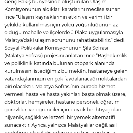
Genç Bakış bünyesinde oluşturulan Ulaşım
Komisyonunun aldıkları kararlarını meclise sunan
İnce “Ulaşım kaynaklarının etkin ve verimli bir
şekilde kullanılması için yolcu yoğunluğunun az
olduğu mahalle ve ilçelerde J Plaka uygulamasıyla
Malatya’daki ulaşım sorununu rahatlatabiliriz.” dedi.
Sosyal Politikalar Komisyonunun Şifa Sofrası
(Malatya Sofrası) projesini anlatan İnce “Başhekimlik
ve poliklinik katında bulunan otopark alanında
kurulmasını istediğimiz bu mekân, hastaneye gelen
vatandaşlarımızın en çok faydalanacağı noktalardan
biri olacaktır. Malatya Sofrası’nın burada hizmet
vermesi; hasta ve hasta yakınları başta olmak üzere,
doktorlar, hemşireler, hastane personeli, öğretim
görevlileri ve öğrenciler için büyük bir ihtiyaç olan
hijyenik, sağlıklı ve lezzetli bir yemek alternatifi
sunacaktır. Ayrıca, yalnızca Malatyalılar değil, asıl
hedefimiz olan il dışından gelen hasta ve hasta