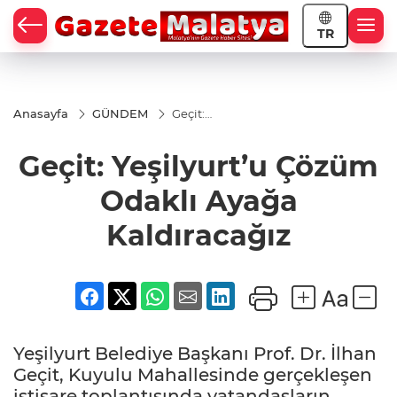
TR
Anasayfa
GÜNDEM
Geçit:
Yeşilyurt’u
Çözüm
Geçit: Yeşilyurt’u Çözüm
Odaklı
Ayağa
Kaldıracağız
Odaklı Ayağa
Kaldıracağız
Yeşilyurt Belediye Başkanı Prof. Dr. İlhan
Geçit, Kuyulu Mahallesinde gerçekleşen
istişare toplantısında vatandaşların