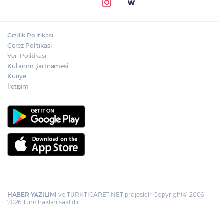
Gizlilik Politikası
Çerez Politikası
Veri Politikası
Kullanım Şartnamesi
Künye
İletişim
HABER YAZILIMI
ve TURKTICARET.NET projesidir Copyright© 2006-
2026 Tüm hakları saklıdır.