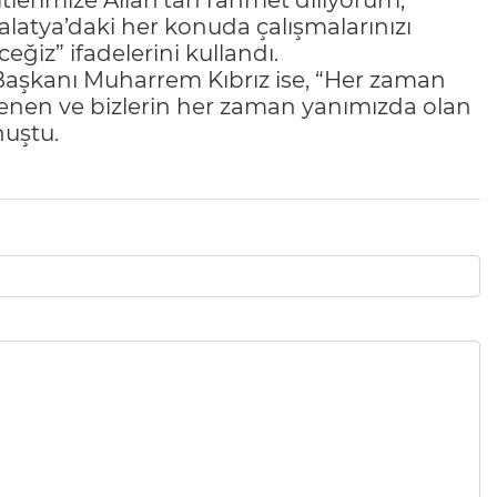
hitlerimize Allah’tan rahmet diliyorum,
Malatya’daki her konuda çalışmalarınızı
iz” ifadelerini kullandı.
e Başkanı Muharrem Kıbrız ise, “Her zaman
gilenen ve bizlerin her zaman yanımızda olan
nuştu.