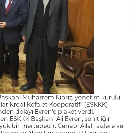
e Başkanı Muharrem Kıbrız, yönetim kurulu
rlar Kredi Kefalet Kooperatifi (ESKKK)
nden dolayı Evren’e plaket verdi.
n ESKKK Başkanı Ali Evren, şehitliğin
ük bir mertebedir. Cenabı Allah sizlere ve