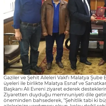
Gaziler ve Şehit Aileleri Vakfı Malatya Şub
üyeleri ile birlikte Malatya Esnaf ve Sanatka
Başkanı Ali Evreni ziyaret ederek destekleri
Ziyaretten duyduğu memnuniyeti dile getire
öneminden bahsederek, "Şehitlik tabi ki büy