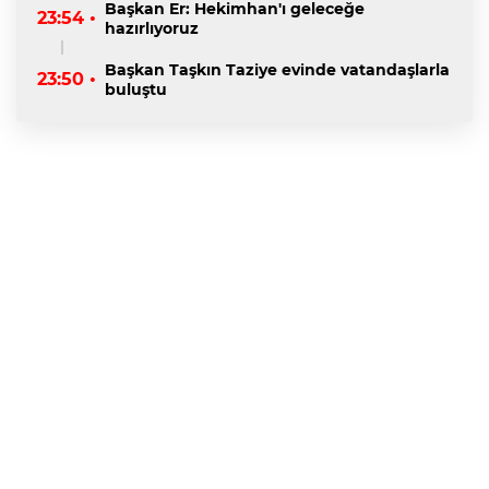
Başkan Er: Hekimhan'ı geleceğe
23:54 •
hazırlıyoruz
Başkan Taşkın Taziye evinde vatandaşlarla
23:50 •
buluştu