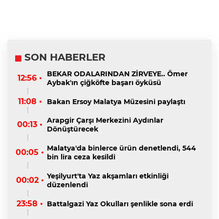
SON HABERLER
BEKAR ODALARINDAN ZİRVEYE.. Ömer
12:56 •
Aybak'ın çiğköfte başarı öyküsü
11:08 •
Bakan Ersoy Malatya Müzesini paylaştı
Arapgir Çarşı Merkezini Aydınlar
00:13 •
Dönüştürecek
Malatya'da binlerce ürün denetlendi, 544
00:05 •
bin lira ceza kesildi
Yeşilyurt'ta Yaz akşamları etkinliği
00:02 •
düzenlendi
23:58 •
Battalgazi Yaz Okulları şenlikle sona erdi