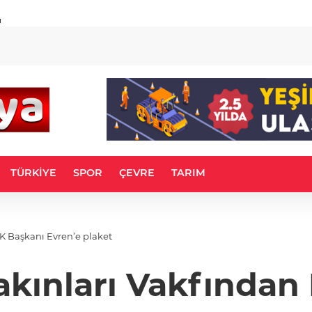
u
TÜRKİYE
SPOR
ÇEVRE
TARIM
KK Başkanı Evren’e plaket
Yakınları Vakfında