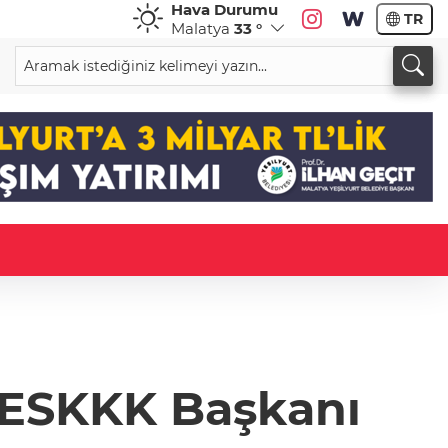
Hava Durumu
TR
Malatya
33 °
n ESKKK Başkanı