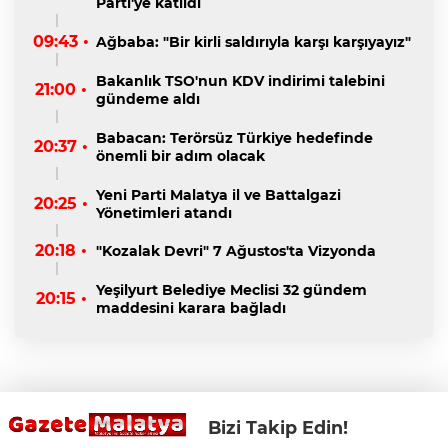
Parti'ye katıldı
09:43 •
Ağbaba: "Bir kirli saldırıyla karşı karşıyayız"
Bakanlık TSO'nun KDV indirimi talebini
21:00 •
gündeme aldı
Babacan: Terörsüz Türkiye hedefinde
20:37 •
önemli bir adım olacak
Yeni Parti Malatya il ve Battalgazi
20:25 •
Yönetimleri atandı
20:18 •
"Kozalak Devri" 7 Ağustos'ta Vizyonda
Yeşilyurt Belediye Meclisi 32 gündem
20:15 •
maddesini karara bağladı
Bizi Takip Edin!