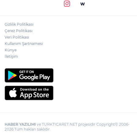
Gizlilik Politikası
Çerez Politikası
Veri Politikası
Kullanım Şartnamesi
Künye
İletişim
HABER YAZILIMI
ve TURKTICARET.NET projesidir Copyright© 2006-
2026 Tüm hakları saklıdır.