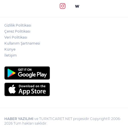
Gizlilik Politikası
Çerez Politikası
Veri Politikası
Kullanım Şartnamesi
Künye
İletişim
HABER YAZILIMI
ve TURKTICARET.NET projesidir Copyright© 2006-
2026 Tüm hakları saklıdır.