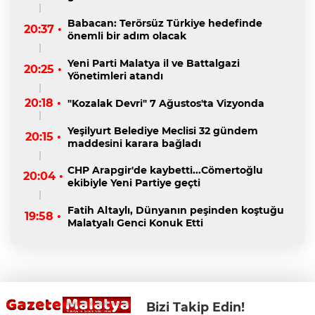
Babacan: Terörsüz Türkiye hedefinde
20:37 •
önemli bir adım olacak
Yeni Parti Malatya il ve Battalgazi
20:25 •
Yönetimleri atandı
20:18 •
"Kozalak Devri" 7 Ağustos'ta Vizyonda
Yeşilyurt Belediye Meclisi 32 gündem
20:15 •
maddesini karara bağladı
CHP Arapgir'de kaybetti...Cömertoğlu
20:04 •
ekibiyle Yeni Partiye geçti
Fatih Altaylı, Dünyanın peşinden koştuğu
19:58 •
Malatyalı Genci Konuk Etti
Bizi Takip Edin!