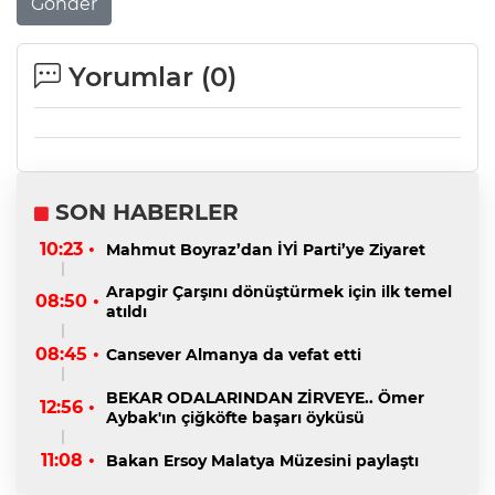
Gönder
Yorumlar (
0
)
SON HABERLER
10:23 •
Mahmut Boyraz’dan İYİ Parti’ye Ziyaret
Arapgir Çarşını dönüştürmek için ilk temel
08:50 •
atıldı
08:45 •
Cansever Almanya da vefat etti
BEKAR ODALARINDAN ZİRVEYE.. Ömer
12:56 •
Aybak'ın çiğköfte başarı öyküsü
11:08 •
Bakan Ersoy Malatya Müzesini paylaştı