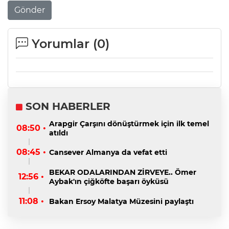
Gönder
Yorumlar (
0
)
SON HABERLER
Arapgir Çarşını dönüştürmek için ilk temel
08:50 •
atıldı
08:45 •
Cansever Almanya da vefat etti
BEKAR ODALARINDAN ZİRVEYE.. Ömer
12:56 •
Aybak'ın çiğköfte başarı öyküsü
11:08 •
Bakan Ersoy Malatya Müzesini paylaştı