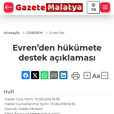
TR
Anasayfa
GÜNDEM
Evren’den
hükümete
destek
Evren’den hükümete
açıklaması
destek açıklaması
null
Haber Giriş Tarihi: 15.08.2018 16:56
Haber Güncellenme Tarihi: 15.08.2018 16:56
Kaynak: Haber Merkezi
https://www.gazetemalatya.com/