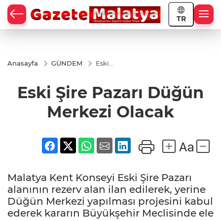
TR
Anasayfa
GÜNDEM
Eski
Şire
Pazarı
Eski Şire Pazarı Düğün
Düğün
Merkezi
Olacak
Merkezi Olacak
Malatya Kent Konseyi Eski Şire Pazarı
alanının rezerv alan ilan edilerek, yerine
Düğün Merkezi yapılması projesini kabul
ederek kararın Büyükşehir Meclisinde ele