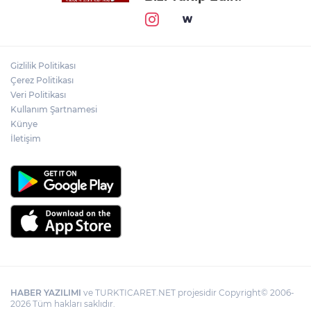
Gizlilik Politikası
Çerez Politikası
Veri Politikası
Kullanım Şartnamesi
Künye
İletişim
HABER YAZILIMI
ve TURKTICARET.NET projesidir Copyright© 2006-
2026 Tüm hakları saklıdır.