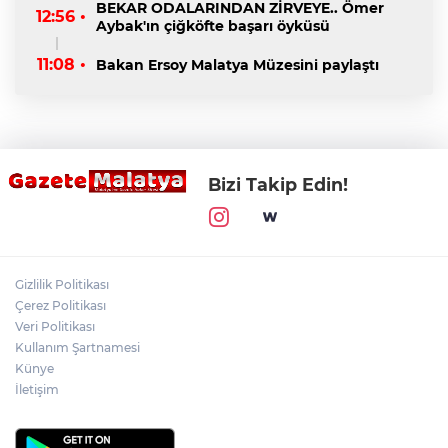
BEKAR ODALARINDAN ZİRVEYE.. Ömer
12:56 •
Aybak'ın çiğköfte başarı öyküsü
11:08 •
Bakan Ersoy Malatya Müzesini paylaştı
Bizi Takip Edin!
Gizlilik Politikası
Çerez Politikası
Veri Politikası
Kullanım Şartnamesi
Künye
İletişim