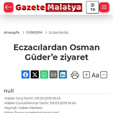
TR
Anasayfa
GÜNDEM
Eczacılardan
Osman
Güder’e
Eczacılardan Osman
ziyaret
Güder’e ziyaret
null
Haber Giriş Tarihi: 09.05.2019 16:45
Haber Güncellenme Tarihi: 09.05.2019 16:45
Kaynak: Haber Merkezi
https://www.gazetemalatya.com/