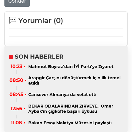
Gönder
Yorumlar (
0
)
SON HABERLER
10:23 •
Mahmut Boyraz’dan İYİ Parti’ye Ziyaret
Arapgir Çarşını dönüştürmek için ilk temel
08:50 •
atıldı
08:45 •
Cansever Almanya da vefat etti
BEKAR ODALARINDAN ZİRVEYE.. Ömer
12:56 •
Aybak'ın çiğköfte başarı öyküsü
11:08 •
Bakan Ersoy Malatya Müzesini paylaştı