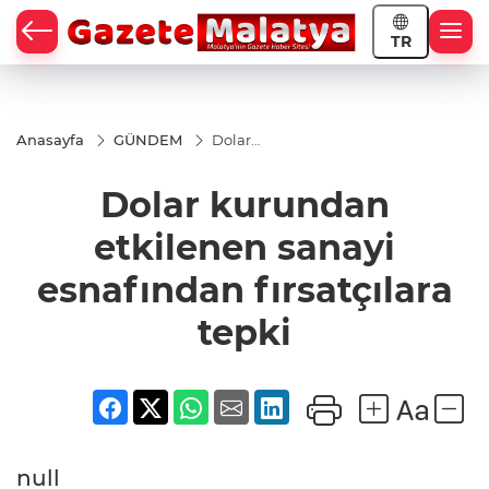
TR
Anasayfa
GÜNDEM
Dolar
kurundan
etkilenen
Dolar kurundan
sanayi
esnafından
fırsatçılara
etkilenen sanayi
tepki
esnafından fırsatçılara
tepki
null