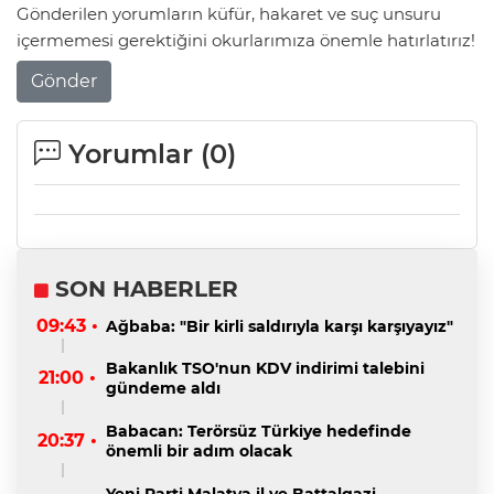
Gönderilen yorumların küfür, hakaret ve suç unsuru
içermemesi gerektiğini okurlarımıza önemle hatırlatırız!
Gönder
Yorumlar (
0
)
SON HABERLER
09:43 •
Ağbaba: "Bir kirli saldırıyla karşı karşıyayız"
Bakanlık TSO'nun KDV indirimi talebini
21:00 •
gündeme aldı
Babacan: Terörsüz Türkiye hedefinde
20:37 •
önemli bir adım olacak
Yeni Parti Malatya il ve Battalgazi