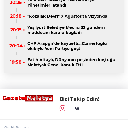
20:25 •
Yönetimleri atandı
20:18 •
"Kozalak Devri" 7 Ağustos'ta Vizyonda
Yeşilyurt Belediye Meclisi 32 gündem
20:15 •
maddesini karara bağladı
CHP Arapgir'de kaybetti...Cömertoğlu
20:04 •
ekibiyle Yeni Partiye geçti
Fatih Altaylı, Dünyanın peşinden koştuğu
19:58 •
Malatyalı Genci Konuk Etti
Bizi Takip Edin!
Gizlilik Politikası