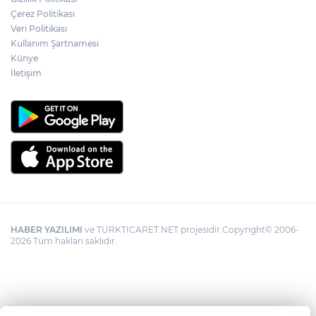
Çerez Politikası
Veri Politikası
Kullanım Şartnamesi
Künye
İletişim
HABER YAZILIMI
ve TURKTICARET.NET projesidir Copyright© 2006-
2026 Tüm hakları saklıdır.