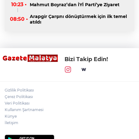
10:23 •
Mahmut Boyraz’dan İYİ Parti’ye Ziyaret
Arapgir Çarşını dönüştürmek için ilk temel
08:50 •
atıldı
Bizi Takip Edin!
Gizlilik Politikası
Çerez Politikası
Veri Politikası
Kullanım Şartnamesi
Künye
İletişim