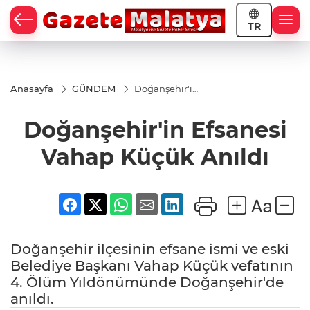
TR
Anasayfa
GÜNDEM
Doğanşehir'in
Efsanesi
Vahap Küçük
Doğanşehir'in Efsanesi
Anıldı
Vahap Küçük Anıldı
Doğanşehir ilçesinin efsane ismi ve eski
Belediye Başkanı Vahap Küçük vefatının
4. Ölüm Yıldönümünde Doğanşehir'de
anıldı.