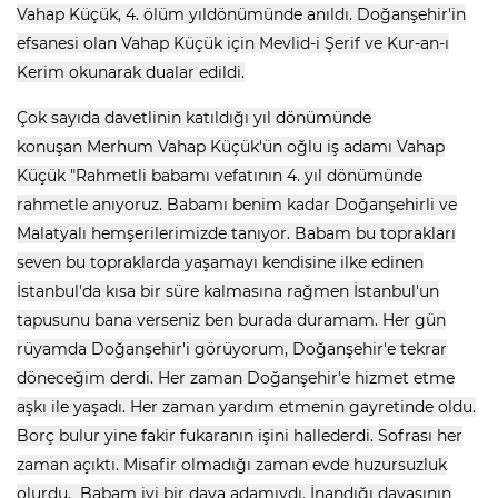
Vahap Küçük, 4. ölüm yıldönümünde anıldı. Doğanşehir'in
efsanesi olan Vahap Küçük için Mevlid-i Şerif ve Kur-an-ı
Kerim okunarak dualar edildi.
Çok sayıda davetlinin katıldığı yıl dönümünde
konuşan Merhum Vahap Küçük'ün oğlu iş adamı Vahap
Küçük "Rahmetli babamı vefatının 4. yıl dönümünde
rahmetle anıyoruz. Babamı benim kadar Doğanşehirli ve
Malatyalı hemşerilerimizde tanıyor. Babam bu toprakları
seven bu topraklarda yaşamayı kendisine ilke edinen
İstanbul'da kısa bir süre kalmasına rağmen İstanbul'un
tapusunu bana verseniz ben burada duramam. Her gün
rüyamda Doğanşehir'i görüyorum, Doğanşehir'e tekrar
döneceğim derdi. Her zaman Doğanşehir'e hizmet etme
aşkı ile yaşadı. Her zaman yardım etmenin gayretinde oldu.
Borç bulur yine fakir fukaranın işini hallederdi. Sofrası her
zaman açıktı. Misafir olmadığı zaman evde huzursuzluk
olurdu. Babam iyi bir dava adamıydı. İnandığı davasının