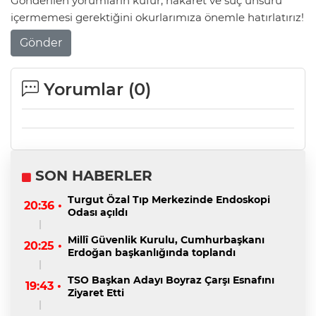
Gönderilen yorumların küfür, hakaret ve suç unsuru
içermemesi gerektiğini okurlarımıza önemle hatırlatırız!
Gönder
Yorumlar (
0
)
SON HABERLER
Turgut Özal Tıp Merkezinde Endoskopi
20:36 •
Odası açıldı
Millî Güvenlik Kurulu, Cumhurbaşkanı
20:25 •
Erdoğan başkanlığında toplandı
TSO Başkan Adayı Boyraz Çarşı Esnafını
19:43 •
Ziyaret Etti