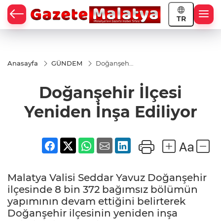
TR
Anasayfa
GÜNDEM
Doğanşehir
İlçesi
Yeniden
Doğanşehir İlçesi
İnşa
Ediliyor
Yeniden İnşa Ediliyor
Malatya Valisi Seddar Yavuz Doğanşehir
ilçesinde 8 bin 372 bağımsız bölümün
yapımının devam ettiğini belirterek
Doğanşehir ilçesinin yeniden inşa