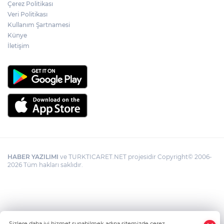
Çerez Politikası
Veri Politikası
Kullanım Şartnamesi
Künye
İletişim
HABER YAZILIMI
ve TURKTICARET.NET projesidir Copyright© 2006-
2026 Tüm hakları saklıdır.
Sizlere daha iyi hizmet sunabilmek adına sitemizde çerez