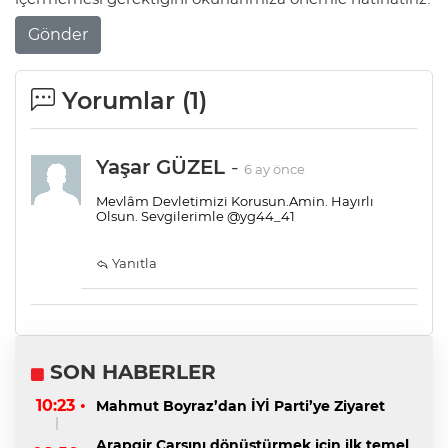
Gönder
Yorumlar (
1
)
Yaşar GÜZEL
-
6 ay önce
Mevlâm Devletimizi Korusun.Amin. Hayırlı
Olsun. Sevgilerimle @yg44_41
Yanıtla
SON HABERLER
10:23 •
Mahmut Boyraz’dan İYİ Parti’ye Ziyaret
Arapgir Çarşını dönüştürmek için ilk temel