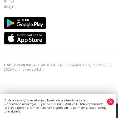
Künye
İletişim
HABER YAZILIMI
ve TURKTICARET.NET projesidir Copyright© 2006-
2026 Tüm hakları saklıdır.
Sizlere daha iyi hizmet sunabilmek adına sitemizde çerez
konumlandırmaktayız. Kişisel verileriniz, KVKK ve GDPR kapsamında
toplanıp işlenir. Sitemizi kullanarak, çerezleri kullanmamızı kabul etmiş
olacaksınız.
Anasayfa
Haber Ara
Yazarlar
İhbar Hattı