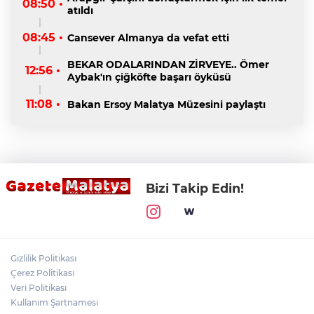
08:50 •
atıldı
08:45 •
Cansever Almanya da vefat etti
BEKAR ODALARINDAN ZİRVEYE.. Ömer
12:56 •
Aybak'ın çiğköfte başarı öyküsü
11:08 •
Bakan Ersoy Malatya Müzesini paylaştı
Bizi Takip Edin!
Gizlilik Politikası
Çerez Politikası
Veri Politikası
Kullanım Şartnamesi