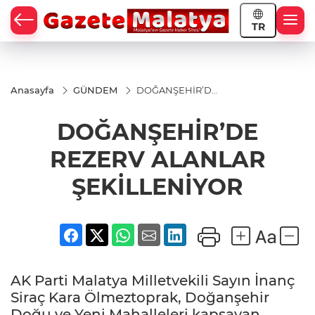
TR
Anasayfa
GÜNDEM
DOĞANŞEHİR’DE
REZERV
ALANLAR
DOĞANŞEHİR’DE
ŞEKİLLENİYOR
REZERV ALANLAR
ŞEKİLLENİYOR
AK Parti Malatya Milletvekili Sayın İnanç
Siraç Kara Ölmeztoprak, Doğanşehir
Doğu ve Yeni Mahalleleri kapsayan