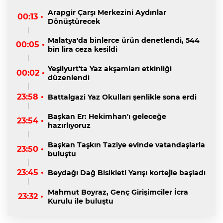
Arapgir Çarşı Merkezini Aydınlar
00:13 •
Dönüştürecek
Malatya'da binlerce ürün denetlendi, 544
00:05 •
bin lira ceza kesildi
Yeşilyurt'ta Yaz akşamları etkinliği
00:02 •
düzenlendi
23:58 •
Battalgazi Yaz Okulları şenlikle sona erdi
Başkan Er: Hekimhan'ı geleceğe
23:54 •
hazırlıyoruz
Başkan Taşkın Taziye evinde vatandaşlarla
23:50 •
buluştu
23:45 •
Beydağı Dağ Bisikleti Yarışı kortejle başladı
Mahmut Boyraz, Genç Girişimciler İcra
23:32 •
Kurulu ile buluştu