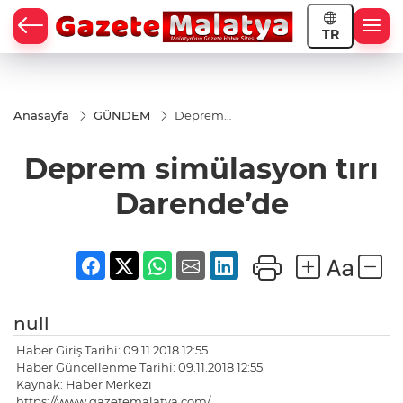
TR
Anasayfa
GÜNDEM
Deprem
simülasyon
tırı
Deprem simülasyon tırı
Darende’de
Darende’de
null
Haber Giriş Tarihi: 09.11.2018 12:55
Haber Güncellenme Tarihi: 09.11.2018 12:55
Kaynak: Haber Merkezi
https://www.gazetemalatya.com/