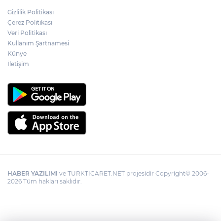
Gizlilik Politikası
Çerez Politikası
Veri Politikası
Kullanım Şartnamesi
Künye
İletişim
HABER YAZILIMI
ve TURKTICARET.NET projesidir Copyright© 2006-
2026 Tüm hakları saklıdır.