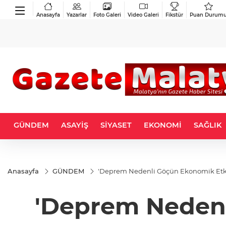
Anasayfa
Yazarlar
Foto Galeri
Video Galeri
Fikstür
Puan Durum
GÜNDEM
ASAYİŞ
SİYASET
EKONOMİ
SAĞLIK
Anasayfa
GÜNDEM
'Deprem Nedenli Göçün Ekonomik Etkis
'Deprem Nedenli