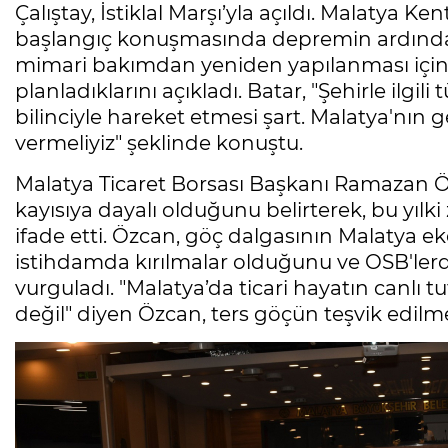
Çalıştay, İstiklal Marşı’yla açıldı. Malatya 
başlangıç konuşmasında depremin ardından 
mimari bakımdan yeniden yapılanması için 
planladıklarını açıkladı. Batar, "Şehirle ilg
bilinciyle hareket etmesi şart. Malatya'nın g
vermeliyiz" şeklinde konuştu.
Malatya Ticaret Borsası Başkanı Ramazan Ö
kayısıya dayalı olduğunu belirterek, bu yılki
ifade etti. Özcan, göç dalgasının Malatya e
istihdamda kırılmalar olduğunu ve OSB'lerde 
vurguladı. "Malatya’da ticari hayatın canl
değil" diyen Özcan, ters göçün teşvik edilmes