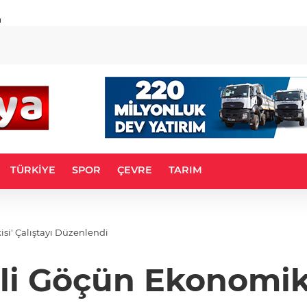
u
TÜRKİYE
SPOR
ÇEVRE
TARIM
i' Çalıştayı Düzenlendi
 Göçün Ekonomik E