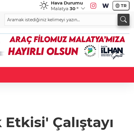
Hava Durumu
TR
Malatya
30 °
tkisi' Çalıştayı