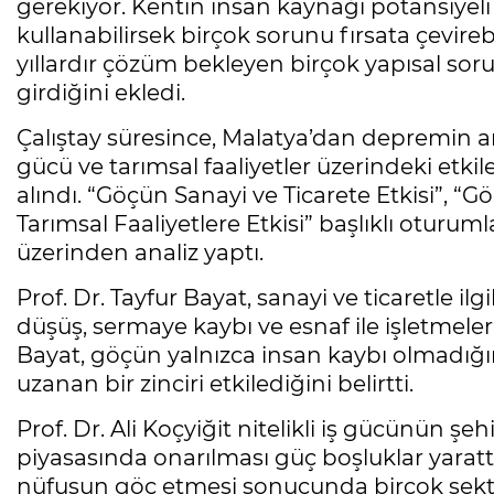
gerekiyor. Kentin insan kaynağı potansiyeli
kullanabilirsek birçok sorunu fırsata çevireb
yıllardır çözüm bekleyen birçok yapısal so
girdiğini ekledi.
Çalıştay süresince, Malatya’dan depremin ar
gücü ve tarımsal faaliyetler üzerindeki etkile
alındı. “Göçün Sanayi ve Ticarete Etkisi”, “
Tarımsal Faaliyetlere Etkisi” başlıklı oturu
üzerinden analiz yaptı.
Prof. Dr. Tayfur Bayat, sanayi ve ticaretle 
düşüş, sermaye kaybı ve esnaf ile işletmeleri
Bayat, göçün yalnızca insan kaybı olmadığ
uzanan bir zinciri etkilediğini belirtti.
Prof. Dr. Ali Koçyiğit nitelikli iş gücünün ş
piyasasında onarılması güç boşluklar yarattı
nüfusun göç etmesi sonucunda birçok sektör