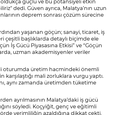
 oldukça güçlü ve bu potansiyeli etkin
iliriz" dedi. Güven ayrıca, Malatya’nın uzun
runlarının deprem sonrası çözüm sürecine
dından yaşanan göçün; sanayi, ticaret, iş
ri çeşitli başlıklarda detaylı biçimde ele
Göçün İş Gücü Piyasasına Etkisi” ve “Göçün
mlarda, uzman akademisyenler veriler
ilgili oturumda üretim hacmindeki önemli
n karşılaştığı mali zorluklara vurgu yaptı.
ını, aynı zamanda üretimden tüketime
ehirden ayrılmasının Malatya’daki iş gücü
ğını söyledi. Koçyiğit, genç ve eğitimli
de verimliliğin azaldığına dikkat çekti.