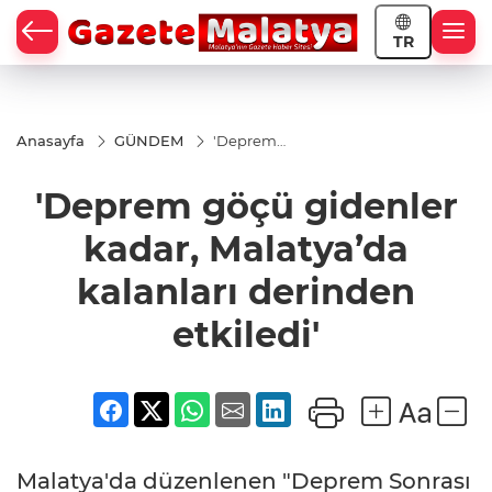
TR
Anasayfa
GÜNDEM
'Deprem
göçü
gidenler
'Deprem göçü gidenler
kadar,
Malatya’da
kalanları
kadar, Malatya’da
derinden
etkiledi'
kalanları derinden
etkiledi'
Malatya'da düzenlenen "Deprem Sonrası