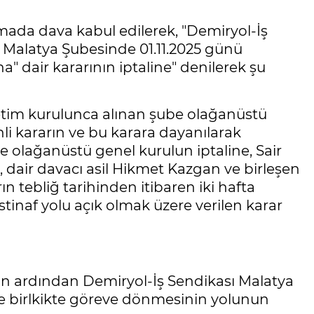
ada dava kabul edilerek, "Demiryol-İş
li Malatya Şubesinde 01.11.2025 günü
" dair kararının iptaline" denilerek şu
etim kurulunca alınan şube olağanüstü
hli kararın ve bu karara dayanılarak
e olağanüstü genel kurulun iptaline, Sair
 dair davacı asil Hikmet Kazgan ve birleşen
ın tebliğ tarihinden itibaren iki hafta
tinaf yolu açık olmak üzere verilen karar
n ardından Demiryol-İş Sendikası Malatya
e birlkikte göreve dönmesinin yolunun