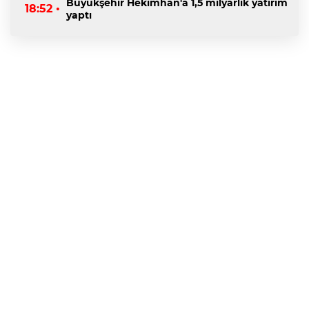
Büyükşehir Hekimhan'a 1,5 milyarlık yatırım
18:52 •
yaptı