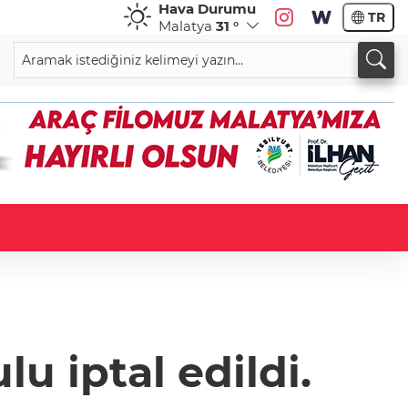
Hava Durumu
TR
Malatya
31 °
u iptal edildi.