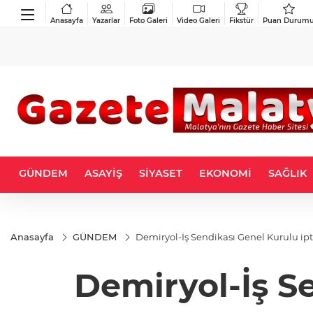
Anasayfa
Yazarlar
Foto Galeri
Video Galeri
Fikstür
Puan Durum
GÜNDEM
ASAYİŞ
SİYASET
EKONOMİ
SAĞLIK
Anasayfa
GÜNDEM
Demiryol-İş Sendikası Genel Kurulu ipta
Demiryol-İş Se