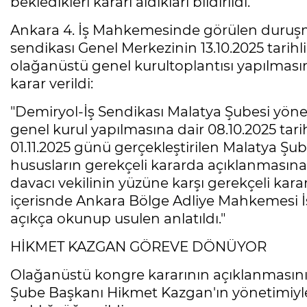
bekledikleri kararı aldıkları bildirildi.
Ankara 4. İş Mahkemesinde görülen duruşm
sendikası Genel Merkezinin 13.10.2025 tarih
olağanüstü genel kurultoplantısı yapılmasına
karar verildi:
"Demiryol-İş Sendikası Malatya Şubesi yön
genel kurul yapılmasına dair 08.10.2025 tari
01.11.2025 günü gerçekleştirilen Malatya Şub
hususların gerekçeli kararda açıklanmasına,
davacı vekilinin yüzüne karşı gerekçeli karar
içerisnde Ankara Bölge Adliye Mahkemesi İs
açıkça okunup usulen anlatıldı."
HİKMET KAZGAN GÖREVE DÖNÜYOR
Olağanüstü kongre kararının açıklanmasını
Şube Başkanı Hikmet Kazgan'ın yönetimiyl