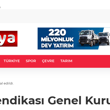
u
TÜRKİYE
SPOR
ÇEVRE
TARIM
l edildi.
ndikası Genel Kurul