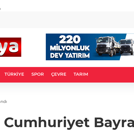
u
TÜRKİYE
SPOR
ÇEVRE
TARIM
andı
 Cumhuriyet Bayra