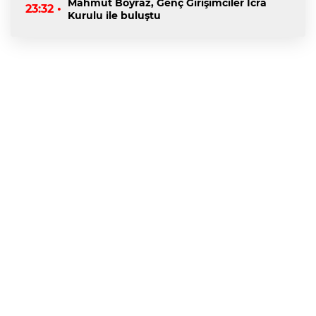
Mahmut Boyraz, Genç Girişimciler İcra
23:32 •
Kurulu ile buluştu