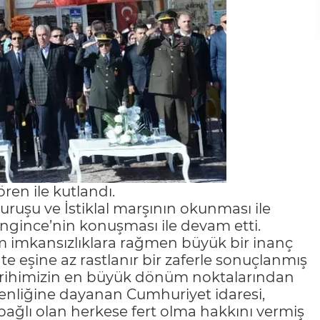
en ile kutlandı.
ruşu ve İstiklal marşının okunması ile
ince’nin konuşması ile devam etti.
m imkansızlıklara rağmen büyük bir inanç
hte eşine az rastlanır bir zaferle sonuçlanmış
 tarihimizin en büyük dönüm noktalarından
gemenliğine dayanan Cumhuriyet idaresi,
bağlı olan herkese fert olma hakkını vermiş