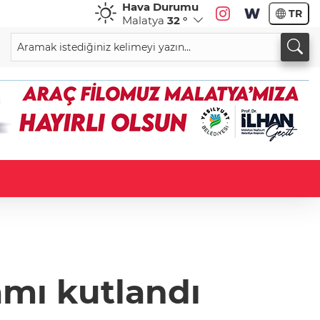
Hava Durumu
TR
Malatya
32 °
mı kutlandı