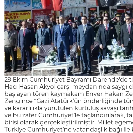
29 Ekim Cumhuriyet Bayramı Darende’de tör
Hacı Hasan Akyol çarşı meydanında saygı du
başlayan tören kaymakam Enver Hakan Zeng
Zengince “Gazi Atatürk’ün önderliğinde tü
ve kararlılıkla yürütülen kurtuluş savaşı tari
ve bu zafer Cumhuriyet’le taçlandırılarak,
birisi olarak gerçekleştirilmiştir. Millet e
Türkiye Cumhuriyet’ne vatandaşlık bağı ile 