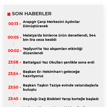
SON HABERLER
Arapgir Çarşı Merkezini Aydınlar
00:13 •
Dönüştürecek
Malatya'da binlerce ürün denetlendi, 544
00:05 •
bin lira ceza kesildi
Yeşilyurt'ta Yaz akşamları etkinliği
00:02 •
düzenlendi
23:58 •
Battalgazi Yaz Okulları şenlikle sona erdi
Başkan Er: Hekimhan'ı geleceğe
23:54 •
hazırlıyoruz
Başkan Taşkın Taziye evinde vatandaşlarla
23:50 •
buluştu
23:45 •
Beydağı Dağ Bisikleti Yarışı kortejle başladı