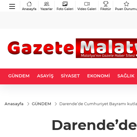
Anasayfa
Yazarlar
Foto Galeri
Video Galeri
Fikstür
Puan Durum
GÜNDEM
ASAYİŞ
SİYASET
EKONOMİ
SAĞLIK
Anasayfa
GÜNDEM
Darende’de Cumhuriyet Bayramı kutl
Darende’de