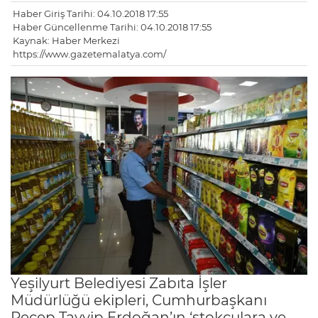
Haber Giriş Tarihi: 04.10.2018 17:55
Haber Güncellenme Tarihi: 04.10.2018 17:55
Kaynak: Haber Merkezi
https://www.gazetemalatya.com/
Yeşilyurt Belediyesi Zabıta İşler
Müdürlüğü ekipleri, Cumhurbaşkanı
Recep Tayyip Erdoğan’ın ‘stokçulara ve