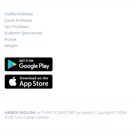
Gizlilik Politikası
Çerez Politikası
Veri Politikası
Kullanım Şartnamesi
Künye
İletişim
HABER YAZILIMI
ve TURKTICARET.NET projesidir Copyright© 2006-
2026 Tüm hakları saklıdır.