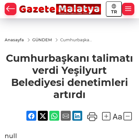
TR
Anasayfa
GÜNDEM
Cumhurbaşkanı
talimatı verdi
Yeşilyurt
Cumhurbaşkanı talimatı
Belediyesi
denetimleri
artırdı
verdi Yeşilyurt
Belediyesi denetimleri
artırdı
null