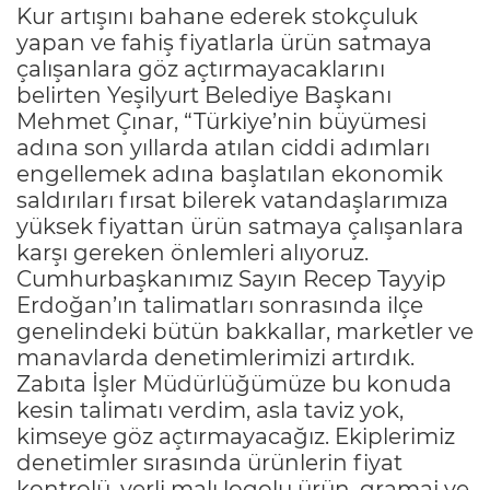
Kur artışını bahane ederek stokçuluk
yapan ve fahiş fiyatlarla ürün satmaya
çalışanlara göz açtırmayacaklarını
belirten Yeşilyurt Belediye Başkanı
Mehmet Çınar, “Türkiye’nin büyümesi
adına son yıllarda atılan ciddi adımları
engellemek adına başlatılan ekonomik
saldırıları fırsat bilerek vatandaşlarımıza
yüksek fiyattan ürün satmaya çalışanlara
karşı gereken önlemleri alıyoruz.
Cumhurbaşkanımız Sayın Recep Tayyip
Erdoğan’ın talimatları sonrasında ilçe
genelindeki bütün bakkallar, marketler ve
manavlarda denetimlerimizi artırdık.
Zabıta İşler Müdürlüğümüze bu konuda
kesin talimatı verdim, asla taviz yok,
kimseye göz açtırmayacağız. Ekiplerimiz
denetimler sırasında ürünlerin fiyat
kontrolü, yerli malı logolu ürün, gramaj ve