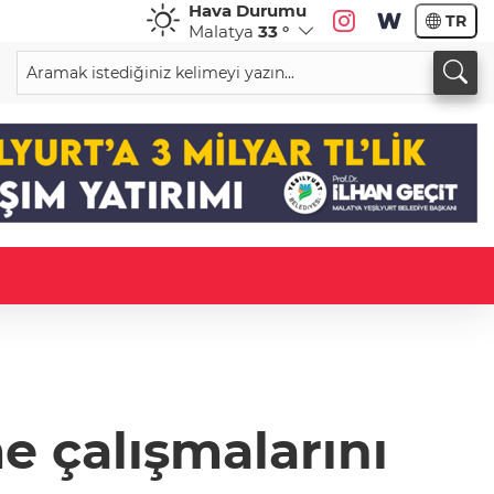
Hava Durumu
TR
Malatya
33 °
e çalışmalarını