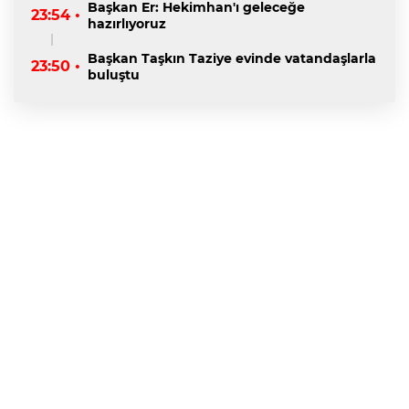
Başkan Er: Hekimhan'ı geleceğe
23:54 •
hazırlıyoruz
Başkan Taşkın Taziye evinde vatandaşlarla
23:50 •
buluştu