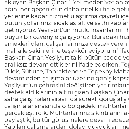
ekleyen Başkan Çınar, “ Yol medeniyet anla
ağını her geçen gün daha nitelikli hale geti
yerlerine kadar hizmet ulaştırma gayreti içe
bütün yollarımızı sıcak asfalt ve sathi kapl
getiriyoruz. Yeşilyurt’un mutlu insanlarının 
büyük bir özveriyle çalışıyoruz. Buradaki hi
emekleri olan, çalışanlarımıza destek vere
mahalle sakinlerine teşekkür ediyorum” ifad
Başkan Çınar, Yeşilyurt’ta ki bütün cadde ve
aralıksız devam ettiklerini ifade ederken, T
Dilek, Sütlüce, Topraktepe ve Tepeköy Mahall
devam eden çalışmalar üzerine geniş kapsamlı
Yeşilyurt’un çehresini değiştiren yatırıml
destek aldıklarının altını çizen Başkan Çına
saha çalışmaları sırasında sürekli görüş alı
çalışmalar sırasında o bölgedeki muhtarları
gerçekleştirdik. Muhtarlarımız sıkıntılarını ak
paylaştık, bu tür görüşmelere devam edece
Yapılan çalışmalardan dolayı duydukları mem