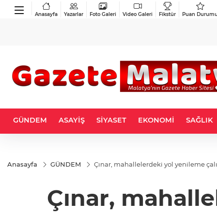
Anasayfa
Yazarlar
Foto Galeri
Video Galeri
Fikstür
Puan Durum
GÜNDEM
ASAYİŞ
SİYASET
EKONOMİ
SAĞLIK
Anasayfa
GÜNDEM
Çınar, mahallelerdeki yol yenileme çal
Çınar, mahalle