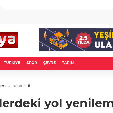
u
TÜRKİYE
SPOR
ÇEVRE
TARIM
ışmalarını inceledi
lerdeki yol yenilem