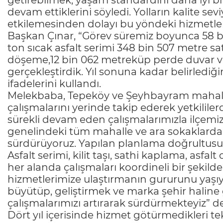
getirebilmek, yaşam standardını daha iyi bi
devam ettiklerini söyledi. Yolların kalite sev
etkilemesinden dolayı bu yöndeki hizmetler
Başkan Çınar, “Görev süremiz boyunca 58 bi
ton sıcak asfalt serimi 348 bin 507 metre sat
döşeme,12 bin 062 metreküp perde duvar ve
gerçekleştirdik. Yıl sonuna kadar belirlediğ
ifadelerini kullandı.
Melekbaba, Tepeköy ve Şeyhbayram mahall
çalışmalarını yerinde takip ederek yetkililerd
sürekli devam eden çalışmalarımızla ilçemizd
genelindeki tüm mahalle ve ara sokaklarda s
sürdürüyoruz. Yapılan planlama doğrultusun
Asfalt serimi, kilit taşı, sathi kaplama, asfal
her alanda çalışmaları koordineli bir şekild
hizmetlerimize ulaştırmanın gururunu yaşıy
büyütüp, geliştirmek ve marka şehir haline g
çalışmalarımızı artırarak sürdürmekteyiz” de
Dört yıl içerisinde hizmet götürmedikleri te