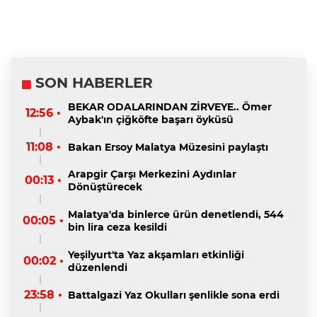
SON HABERLER
BEKAR ODALARINDAN ZİRVEYE.. Ömer
12:56 •
Aybak'ın çiğköfte başarı öyküsü
11:08 •
Bakan Ersoy Malatya Müzesini paylaştı
Arapgir Çarşı Merkezini Aydınlar
00:13 •
Dönüştürecek
Malatya'da binlerce ürün denetlendi, 544
00:05 •
bin lira ceza kesildi
Yeşilyurt'ta Yaz akşamları etkinliği
00:02 •
düzenlendi
23:58 •
Battalgazi Yaz Okulları şenlikle sona erdi