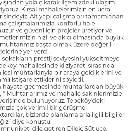
yışından yola çıkarak ilçemizdeki ulaşım
riyoruz. Kırsal mahallelerimizin en ücra
risindeyiz. Alt yapı çalışmaları tamamlanan
ama çalışmalarımızla konforlu hale
huzur ve güveni için projeler üretiyor ve
zmetlerimizin hızlı ve akıcı olmasında büyük
n muhtarımız başta olmak üzere değerli
elerine yer verdi.
 sokakların prestij seviyesini yükseltmeye
epeköy mahallesinde ki ziyareti sırasında
esi muhtarlarıyla bir araya geldiklerini ve
 istişare ettiklerini söyledi.
arın hayata geçmesinde muhtarlardan büyük
r, “ Muhtarlarımız ve mahalle sakinlerimizle
ş verişinde bulunuyoruz. Tepeköy’deki
mızla çok verimli bir görüşme
tardılar, bizlerde planlamalarla ilgili bilgiler
ğiz” diye konuştu.
nuniyeti dile getiren Dilek, Sütlüce,