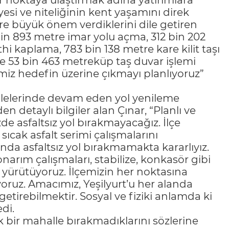
r noktaya ulaştırmak adına yatırımlara
iyesi ve niteliğinin kent yaşamını direk
e büyük önem verdiklerini dile getiren
n 893 metre imar yolu açma, 312 bin 202
hi kaplama, 783 bin 138 metre kare kilit taşı
 53 bin 463 metreküp taş duvar işlemi
imiz hedefin üzerine çıkmayı planlıyoruz”
elerinde devam eden yol yenileme
en detaylı bilgiler alan Çınar, “Planlı ve
e asfaltsız yol bırakmayacağız. İlçe
ıcak asfalt serimi çalışmalarını
da asfaltsız yol bırakmamakta kararlıyız.
t onarım çalışmaları, stabilize, konkasör gibi
e yürütüyoruz. İlçemizin her noktasına
oruz. Amacımız, Yeşilyurt’u her alanda
etirebilmektir. Sosyal ve fiziki anlamda ki
di.
k bir mahalle bırakmadıklarını sözlerine