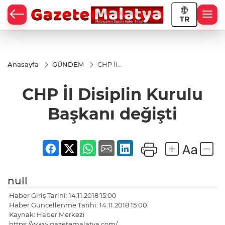
TR
Anasayfa
GÜNDEM
CHP İl
Disiplin
Kurulu
CHP İl Disiplin Kurulu
Başkanı
değişti
Başkanı değişti
null
Haber Giriş Tarihi: 14.11.2018 15:00
Haber Güncellenme Tarihi: 14.11.2018 15:00
Kaynak: Haber Merkezi
https://www.gazetemalatya.com/