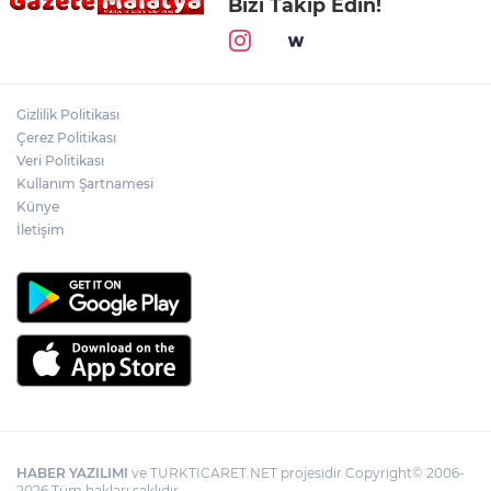
Bizi Takip Edin!
Gizlilik Politikası
Çerez Politikası
Veri Politikası
Kullanım Şartnamesi
Künye
İletişim
HABER YAZILIMI
ve TURKTICARET.NET projesidir Copyright© 2006-
2026 Tüm hakları saklıdır.