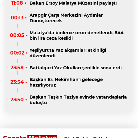
11:08 •
Bakan Ersoy Malatya Müzesini paylaştı
Arapgir Çarşı Merkezini Aydınlar
00:13 •
Dönüştürecek
Malatya'da binlerce ürün denetlendi, 544
00:05 •
bin lira ceza kesildi
Yeşilyurt'ta Yaz akşamları etkinliği
00:02 •
düzenlendi
23:58 •
Battalgazi Yaz Okulları şenlikle sona erdi
Başkan Er: Hekimhan'ı geleceğe
23:54 •
hazırlıyoruz
Başkan Taşkın Taziye evinde vatandaşlarla
23:50 •
buluştu