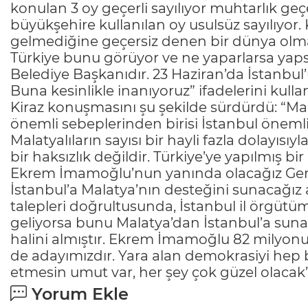
konulan 3 oy geçerli sayılıyor muhtarlık geçe
büyükşehire kullanılan oy usulsüz sayılıyor. 
gelmediğine geçersiz denen bir dünya olma
Türkiye bunu görüyor ve ne yaparlarsa yap
Belediye Başkanıdır. 23 Haziran’da İstanbul
Buna kesinlikle inanıyoruz” ifadelerini kulla
Kiraz konuşmasını şu şekilde sürdürdü: “M
önemli sebeplerinden birisi İstanbul önemli 
Malatyalıların sayısı bir hayli fazla dolayı
bir haksızlık değildir. Türkiye’ye yapılmış bir
Ekrem İmamoğlu’nun yanında olacağız Gene
İstanbul’a Malatya’nın desteğini sunacağ
talepleri doğrultusunda, İstanbul il örgüt
geliyorsa bunu Malatya’dan İstanbul’a suna
halini almıştır. Ekrem İmamoğlu 82 milyonun
de adayımızdır. Yara alan demokrasiyi hep 
etmesin umut var, her şey çok güzel olacak
Yorum Ekle