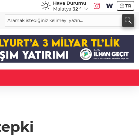
Hava Durumu
TR
Malatya
32 °
tepki