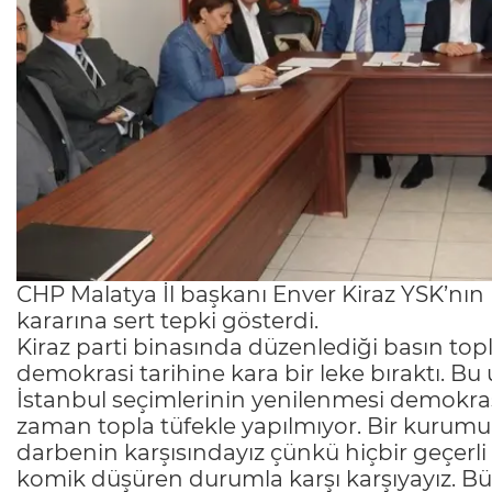
CHP Malatya İl başkanı Enver Kiraz YSK’nın 
kararına sert tepki gösterdi.
Kiraz parti binasında düzenlediği basın topl
demokrasi tarihine kara bir leke bıraktı. B
İstanbul seçimlerinin yenilenmesi demokras
zaman topla tüfekle yapılmıyor. Bir kurumu 
darbenin karşısındayız çünkü hiçbir geçerli
komik düşüren durumla karşı karşıyayız. Büt