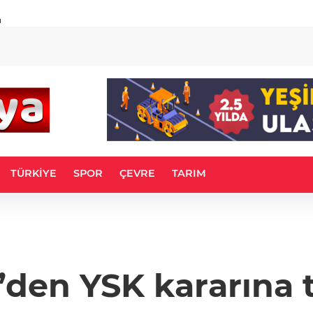
u
TÜRKİYE
SPOR
ÇEVRE
TARIM
den YSK kararına 