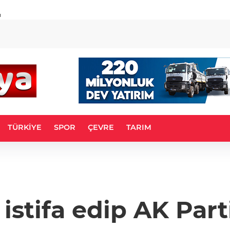
u
TÜRKİYE
SPOR
ÇEVRE
TARIM
stifa edip AK Part