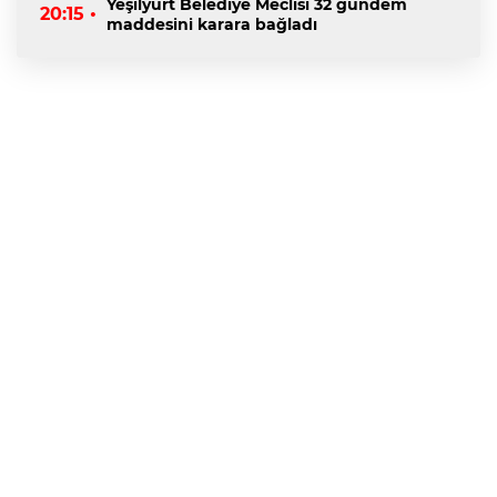
Yeşilyurt Belediye Meclisi 32 gündem
20:15 •
maddesini karara bağladı