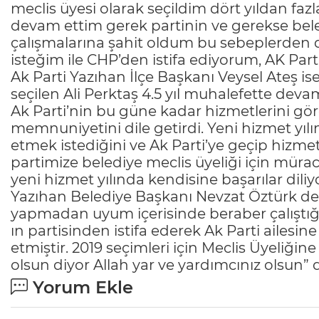
meclis üyesi olarak seçildim dört yıldan faz
devam ettim gerek partinin ve gerekse bel
çalışmalarına şahit oldum bu sebeplerden d
isteğim ile CHP’den istifa ediyorum, AK Par
Ak Parti Yazıhan İlçe Başkanı Veysel Ateş ise
seçilen Ali Perktaş 4.5 yıl muhalefette deva
Ak Parti’nin bu güne kadar hizmetlerini gör
memnuniyetini dile getirdi. Yeni hizmet yıl
etmek istediğini ve Ak Parti’ye geçip hizmet
partimize belediye meclis üyeliği için mürac
yeni hizmet yılında kendisine başarılar diliy
Yazıhan Belediye Başkanı Nevzat Öztürk de,
yapmadan uyum içerisinde beraber çalıştığı
ın partisinden istifa ederek Ak Parti ailesin
etmiştir. 2019 seçimleri için Meclis Üyeliği
olsun diyor Allah yar ve yardımcınız olsun” 
Yorum Ekle