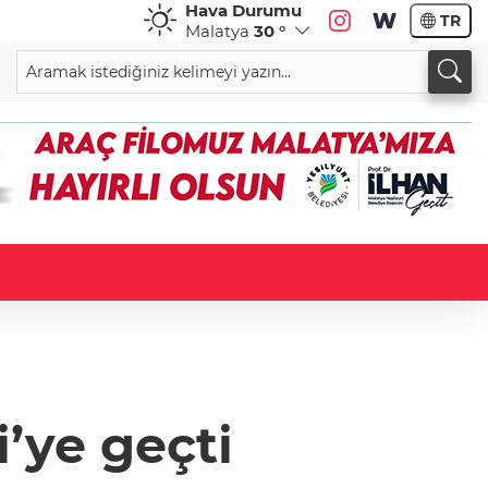
Hava Durumu
TR
Malatya
30 °
i’ye geçti