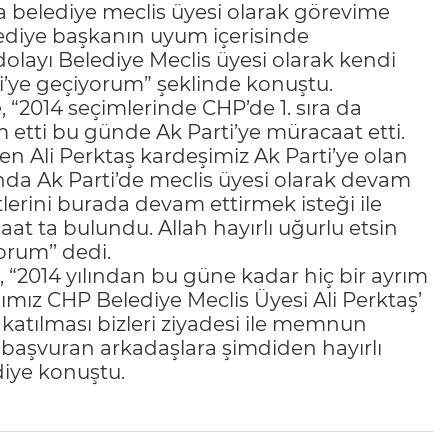
la belediye meclis üyesi olarak görevime
ediye başkanın uyum içerisinde
olayı Belediye Meclis üyesi olarak kendi
ti’ye geçiyorum” şeklinde konuştu.
, “2014 seçimlerinde CHP’de 1. sıra da
m etti bu günde Ak Parti’ye müracaat etti.
en Ali Perktaş kardeşimiz Ak Parti’ye olan
ında Ak Parti’de meclis üyesi olarak devam
lerini burada devam ettirmek isteği ile
aat ta bulundu. Allah hayırlı uğurlu etsin
orum’’ dedi.
 “2014 yılından bu güne kadar hiç bir ayrım
mız CHP Belediye Meclis Üyesi Ali Perktaş’
e katılması bizleri ziyadesi ile memnun
ne başvuran arkadaşlara şimdiden hayırlı
diye konuştu.