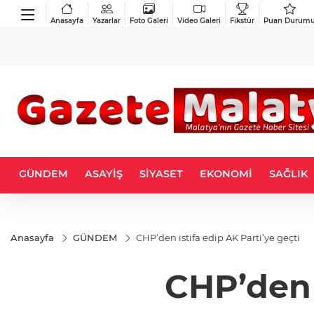
Anasayfa
Yazarlar
Foto Galeri
Video Galeri
Fikstür
Puan Durum
GÜNDEM
ASAYİŞ
SİYASET
EKONOMİ
SAĞLIK
Anasayfa
GÜNDEM
CHP’den istifa edip AK Parti’ye geçti
CHP’den i