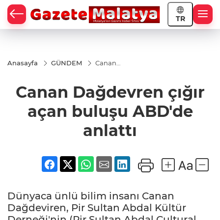
TR
Anasayfa
GÜNDEM
Canan
Dağdevren
çığır açan
Canan Dağdevren çığır
buluşu
ABD'de
anlattı
açan buluşu ABD'de
anlattı
Dünyaca ünlü bilim insanı Canan
Dağdeviren, Pir Sultan Abdal Kültür
Derneği'nin (Pir Sultan Abdal Cultural