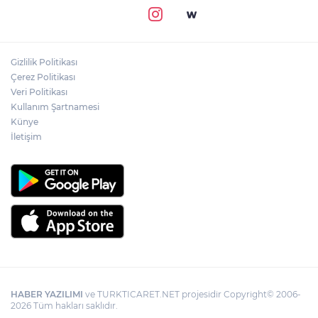
Gizlilik Politikası
Çerez Politikası
Veri Politikası
Kullanım Şartnamesi
Künye
İletişim
HABER YAZILIMI
ve TURKTICARET.NET projesidir Copyright© 2006-
2026 Tüm hakları saklıdır.