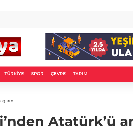
u
TÜRKİYE
SPOR
ÇEVRE
TARIM
rogramı
ji’nden Atatürk’ü 