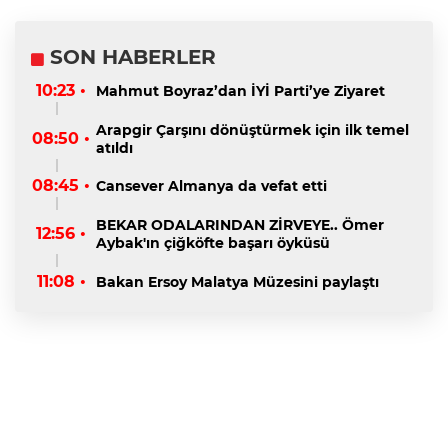
SON HABERLER
10:23 •
Mahmut Boyraz’dan İYİ Parti’ye Ziyaret
Arapgir Çarşını dönüştürmek için ilk temel
08:50 •
atıldı
08:45 •
Cansever Almanya da vefat etti
BEKAR ODALARINDAN ZİRVEYE.. Ömer
12:56 •
Aybak'ın çiğköfte başarı öyküsü
11:08 •
Bakan Ersoy Malatya Müzesini paylaştı