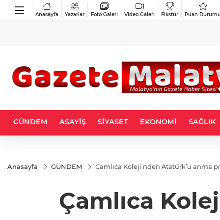
Anasayfa
Yazarlar
Foto Galeri
Video Galeri
Fikstür
Puan Durum
GÜNDEM
ASAYİŞ
SİYASET
EKONOMİ
SAĞLIK
Anasayfa
GÜNDEM
Çamlıca Koleji’nden Atatürk’ü anma p
Çamlıca Kole