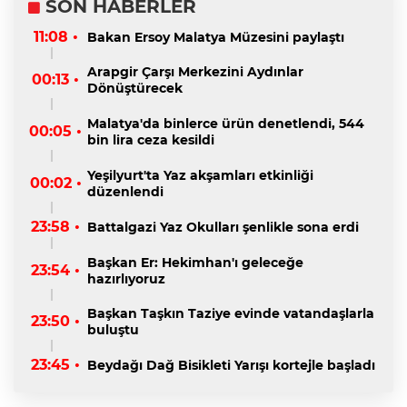
SON HABERLER
11:08 •
Bakan Ersoy Malatya Müzesini paylaştı
Arapgir Çarşı Merkezini Aydınlar
00:13 •
Dönüştürecek
Malatya'da binlerce ürün denetlendi, 544
00:05 •
bin lira ceza kesildi
Yeşilyurt'ta Yaz akşamları etkinliği
00:02 •
düzenlendi
23:58 •
Battalgazi Yaz Okulları şenlikle sona erdi
Başkan Er: Hekimhan'ı geleceğe
23:54 •
hazırlıyoruz
Başkan Taşkın Taziye evinde vatandaşlarla
23:50 •
buluştu
23:45 •
Beydağı Dağ Bisikleti Yarışı kortejle başladı