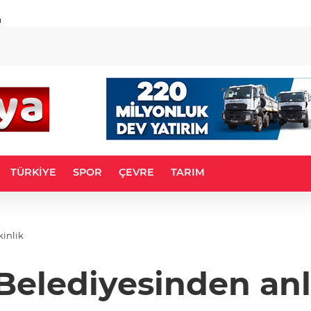
u
TÜRKİYE
SPOR
ÇEVRE
TARIM
inlik
elediyesinden anl