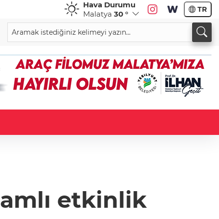
Hava Durumu
TR
Malatya
30 °
amlı etkinlik