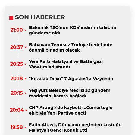
SON HABERLER
Bakanlık TSO'nun KDV indirimi talebini
21:00 •
gündeme aldı
Babacan: Terörsüz Türkiye hedefinde
20:37 •
önemli bir adım olacak
Yeni Parti Malatya il ve Battalgazi
20:25 •
Yönetimleri atandı
20:18 •
"Kozalak Devri" 7 Ağustos'ta Vizyonda
Yeşilyurt Belediye Meclisi 32 gündem
20:15 •
maddesini karara bağladı
CHP Arapgir'de kaybetti...Cömertoğlu
20:04 •
ekibiyle Yeni Partiye geçti
Fatih Altaylı, Dünyanın peşinden koştuğu
19:58 •
Malatyalı Genci Konuk Etti