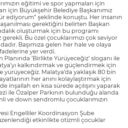
ımızın eğitimi ve spor yapmaları için
kan için Büyükşehir Belediye Başkanımız
r ediyorum” şeklinde konuştu. Her insanın
 yaşanılması gerektiğini belirten Başkan
kındalık oluşturmak için bu programı
 gerekli. Bu özel çocuklarımızı çok seviyor
dadır. Başımıza gelen her hale ve olaya
fadelerine yer verdi.
Planında ’Birlikte Yürüyeceğiz’ sloganı ile
atya’yı kalkındırmak ve güçlendirmek için
e yürüyeceğiz. Malatya’da yaklaşık 80 bin
ayatlarının her anını kolaylaştırmak için
e inşallah en kısa sürede açılışını yaparak
zi ile Özalper Parkının bulunduğu alanda
izmli ve down sendromlu çocuklarımızın
esi Engelliler Koordinasyon Şube
zenlendiği etkinlikte otizmli çocuklar