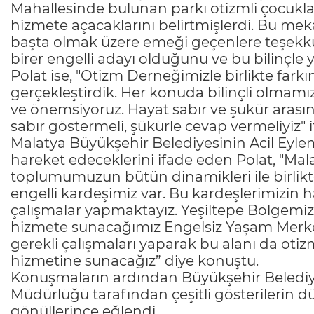
Mahallesinde bulunan parkı otizmli çocuklar
hizmete açacaklarını belirtmişlerdi. Bu me
başta olmak üzere emeği geçenlere teşekkü
birer engelli adayı olduğunu ve bu bilinçle
Polat ise, "Otizm Derneğimizle birlikte far
gerçekleştirdik. Her konuda bilinçli olmamız
ve önemsiyoruz. Hayat sabır ve şükür arasın
sabır göstermeli, şükürle cevap vermeliyiz" i
Malatya Büyükşehir Belediyesinin Acil Eylem 
hareket edeceklerini ifade eden Polat, "Mal
toplumumuzun bütün dinamikleri ile birlikt
engelli kardeşimiz var. Bu kardeşlerimizin h
çalışmalar yapmaktayız. Yeşiltepe Bölgemizd
hizmete sunacağımız Engelsiz Yaşam Merke
gerekli çalışmaları yaparak bu alanı da ot
hizmetine sunacağız” diye konuştu.
Konuşmaların ardından Büyükşehir Belediy
Müdürlüğü tarafından çeşitli gösterilerin dü
gönüllerince eğlendi.