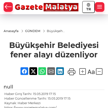
TR
Anasayfa
GÜNDEM
Büyükşehir
Belediyesi
fener alayı
Büyükşehir Belediyesi
düzenliyor
fener alayı düzenliyor
null
Haber Giriş Tarihi: 15.05.2019 17:15
Haber Güncellenme Tarihi: 15.05.2019 17:15
Kaynak: Haber Merkezi
https://www.gazetemalatya.com/