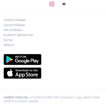
Gizlilik Politikası
Çerez Politikası
Veri Politikası
Kullanım Şartnamesi
Künye
İletişim
HABER YAZILIMI
ve TURKTICARET.NET projesidir Copyright© 2006-
2026 Tüm hakları saklıdır.