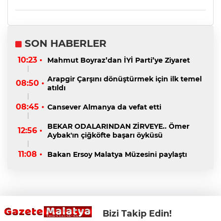
SON HABERLER
10:23 •
Mahmut Boyraz’dan İYİ Parti’ye Ziyaret
Arapgir Çarşını dönüştürmek için ilk temel
08:50 •
atıldı
08:45 •
Cansever Almanya da vefat etti
BEKAR ODALARINDAN ZİRVEYE.. Ömer
12:56 •
Aybak'ın çiğköfte başarı öyküsü
11:08 •
Bakan Ersoy Malatya Müzesini paylaştı
Bizi Takip Edin!