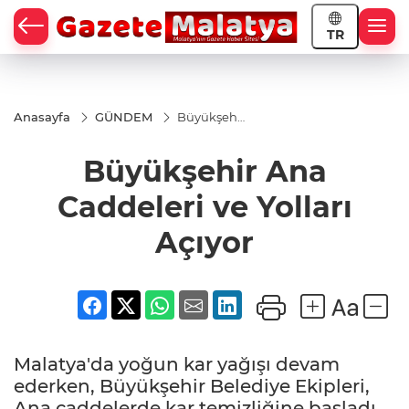
TR
Anasayfa
GÜNDEM
Büyükşehir
Ana
Caddeleri
Büyükşehir Ana
ve Yolları
Açıyor
Caddeleri ve Yolları
Açıyor
Malatya'da yoğun kar yağışı devam
ederken, Büyükşehir Belediye Ekipleri,
Ana caddelerde kar temizliğine başladı.