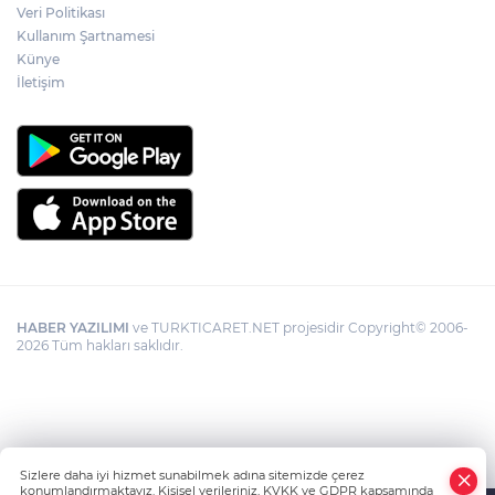
Veri Politikası
Kullanım Şartnamesi
Künye
İletişim
HABER YAZILIMI
ve TURKTICARET.NET projesidir Copyright© 2006-
2026 Tüm hakları saklıdır.
Sizlere daha iyi hizmet sunabilmek adına sitemizde çerez
konumlandırmaktayız. Kişisel verileriniz, KVKK ve GDPR kapsamında